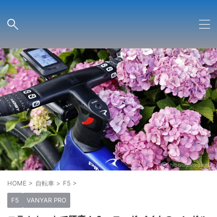
HOME
>
自転車
>
F5
>
F5
VANYAR PRO