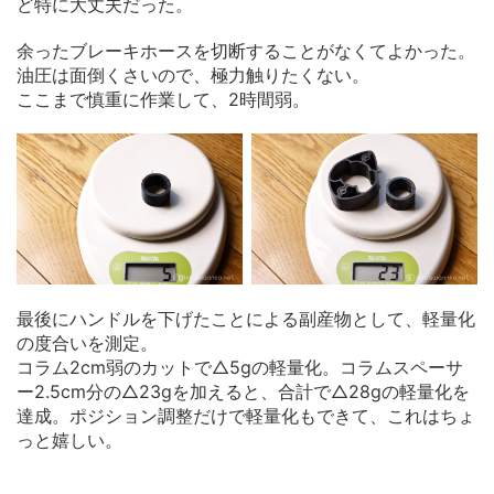
ど特に大丈夫だった。
余ったブレーキホースを切断することがなくてよかった。
油圧は面倒くさいので、極力触りたくない。
ここまで慎重に作業して、2時間弱。
最後にハンドルを下げたことによる副産物として、軽量化
の度合いを測定。
コラム2cm弱のカットで△5gの軽量化。コラムスペーサ
ー2.5cm分の△23gを加えると、合計で△28gの軽量化を
達成。ポジション調整だけで軽量化もできて、これはちょ
っと嬉しい。