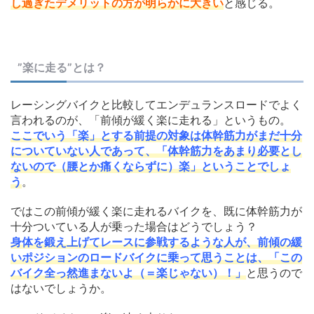
し過ぎたデメリットの方が明らかに大きい
と感じる。
”楽に走る”とは？
レーシングバイクと比較してエンデュランスロードでよく
言われるのが、「前傾が緩く楽に走れる」というもの。
ここでいう「楽」とする前提の対象は体幹筋力がまだ十分
についていない人であって、「体幹筋力をあまり必要とし
ないので（腰とか痛くならずに）楽」ということでしょ
う
。
ではこの前傾が緩く楽に走れるバイクを、既に体幹筋力が
十分ついている人が乗った場合はどうでしょう？
身体を鍛え上げてレースに参戦するような人が、前傾の緩
いポジションのロードバイクに乗って思うことは、「この
バイク全っ然進まないよ（＝楽じゃない）！」
と思うので
はないでしょうか。