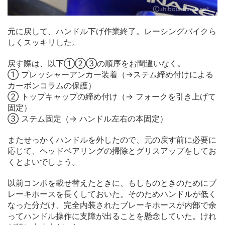
元に戻して、ハンドル下げ作業終了。レーシングバイクら
しくスッキリした。
戻す際は、以下①②➂の順序をお間違いなく。
① プレッシャーアンカー装着（→ステム締め付けによる
カーボンコラムの保護）
② トップキャップの締め付け（→ フォークを引き上げて
固定）
➂ ステム固定（→ ハンドル左右の本固定）
またせっかくハンドルを外したので、元の戻す前に必要に
応じて、ヘッドベアリングの掃除とグリスアップをしてお
くとよいでしょう。
以前コンポを載せ替えたときに、もしものときのためにブ
レーキホースを長くしておいた。そのためハンドルが低く
なった分だけ、完全内装されたブレーキホースが内部で余
ってハンドル操作に支障が出ることを懸念していた。けれ