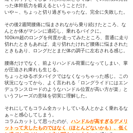
った体幹筋力を鍛えるということだけ。
いや～、ちょっと切り過ぎちゃったな。完全に失敗した。
その後2週間腰痛に悩まされながら乗り続けたところ、な
んとか体がマシンに適応し、乗れるバイクに。
100km超のロングを何度か走ってみたところ、普通に走り
切れたときもあれば、走り切れたけれど腰痛に悩まされた
ときもあり、ロングだとまだ体の調子に左右される感じ。
腰痛だけでなく、前よりハンドル荷重になってしまい、掌
が圧迫され痺れも生じる。
ちょっとゆるポタバイクではなくなっちゃった感じ。この
状況になってから、よく言われる「ロングライドにはエン
デュランスロードのようなハンドル位置が高い方が楽」と
いうフレーズの意味を切実に理解した。
それにしてもコラム全カットしている人とかよく乗れるな
ぁ～と感心してしまう。
コラムカットして思ったのが、
ハンドルが高すぎるデメリ
ットって大したものではなく（ほとんどないかも）、低く