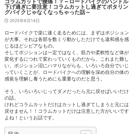
コラムカットで腰痛！？～ロードバイクのハンドル
下げ過ぎに要注意！コラムカットし過ぎてポタリン
グバイクじゃなくなっちゃった話～
2025年6月14日
ロードバイクで楽に速く走るためには、まずはポジション
が大事。それは各部を数ミリ動かしただけでも違和感を感
じるほどシビアなもの。
そしてポジションは一定ではなく、筋力や柔軟性など体が
変化するにつれて変わっていくものだから、これまた難し
い。ポジション沼にハマりながらも、いろいろ自分でいじ
っていくことが、ロードバイクへの理解を深め自分の体の
感覚を理解し養うためにも重要なのだと思う。
そう、いろいろいじってダメだったら元に戻せばいいだけ
の話。
けれどコラムカットだけはカットし過ぎてしまうと元には
戻せません！！コラムカットだけは注意した方がいいです
よね！というお話です。
目次