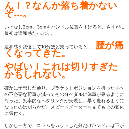
ん！？なんか落ち着かない
ぞ...。
いきなし2cm、3cmもハンドル位置を下げると、さすがに
最初は違和感たっぷり。
腰が痛
違和感を我慢して10分ほど乗っていると...、
くなってきた。
やばい！これは切りすぎた
かもしれない。
確かに予想した通り、ブラケットポジションを持った手へ
の不必要な荷重が減ってその分ペダルに体重が乗るように
なった。効率的なペダリングが実現し、早く走れるように
なったのは明らかだ。スピードメーターを見てもその変化
に気付く。
しかし一方で、コラムをカットした分だけハンドルは下が