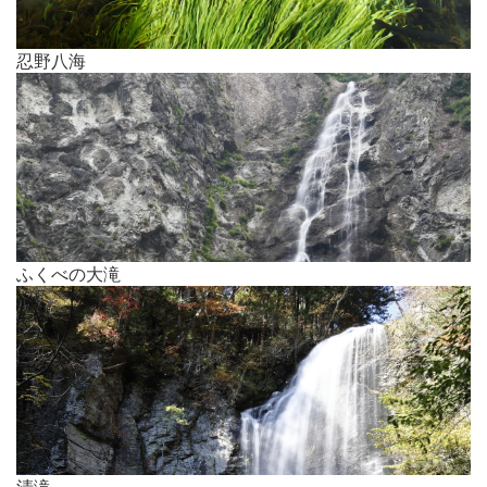
忍野八海
ふくべの大滝
清滝