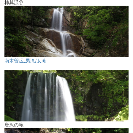
柿其渓谷
南木曽岳_男滝/女滝
唐沢の滝