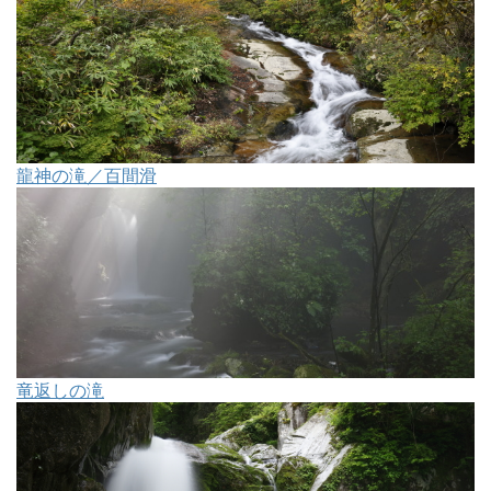
龍神の滝／百間滑
竜返しの滝