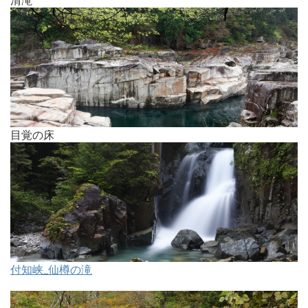
目覚の床
付知峡_仙樽の滝