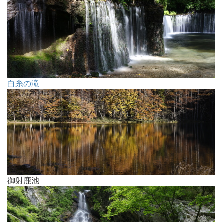
白糸の滝
御射鹿池