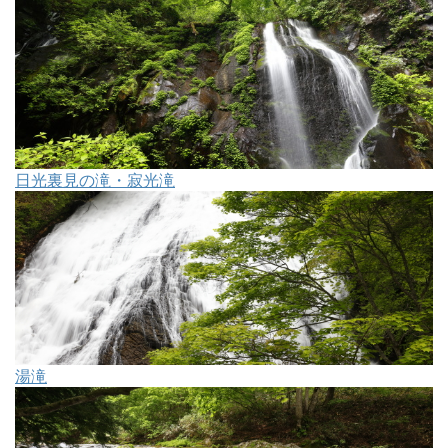
日光裏見の滝・寂光滝
湯滝