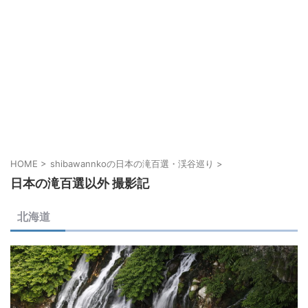
HOME
>
shibawannkoの日本の滝百選・渓谷巡り
>
日本の滝百選以外 撮影記
北海道