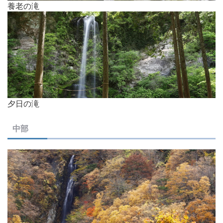
養老の滝
夕日の滝
中部