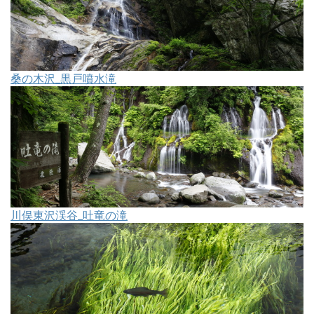
桑の木沢_黒戸噴水滝
川俣東沢渓谷_吐竜の滝