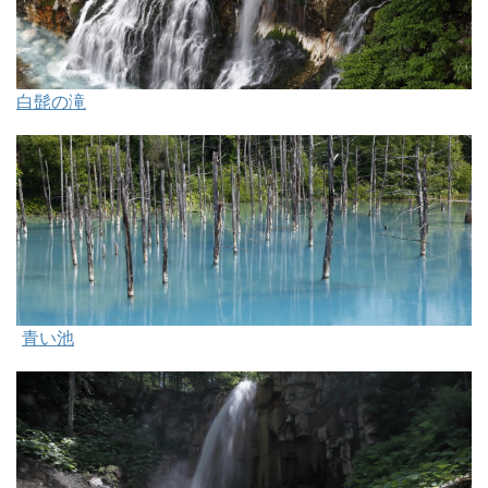
白髭の滝
青い池