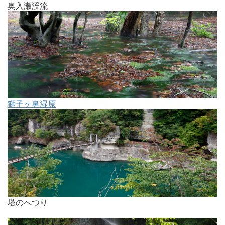
奥入瀬渓流
獅子ヶ鼻湿原
塔のへつり