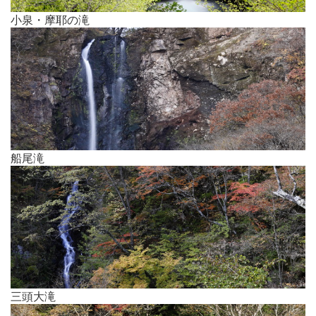
小泉・摩耶の滝
船尾滝
三頭大滝