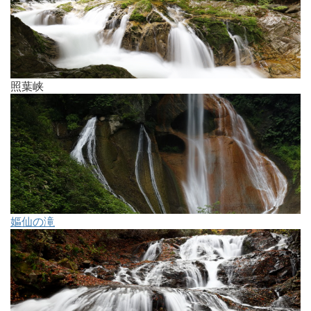
照葉峡
嫗仙の滝