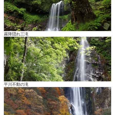
霧降隠れ三滝
平川不動の滝