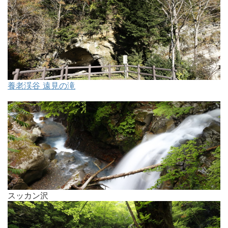
養老渓谷 遠見の滝
スッカン沢