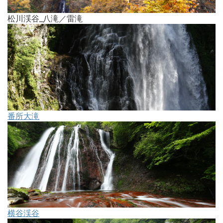
松川渓谷_八滝／雷滝
番所大滝
横谷渓谷