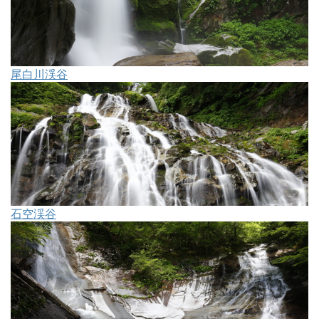
尾白川渓谷
石空渓谷