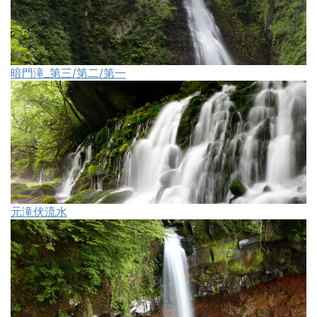
暗門滝_第三/第二/第一
元滝伏流水