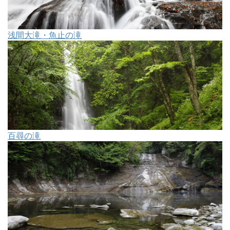
浅間大滝・魚止の滝
百尋の滝