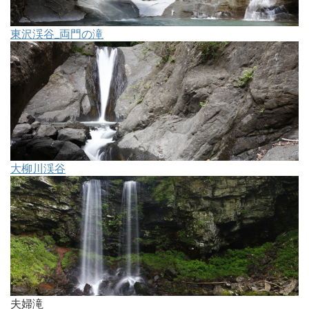
東沢渓谷_両門の滝
大柳川渓谷
夫婦滝