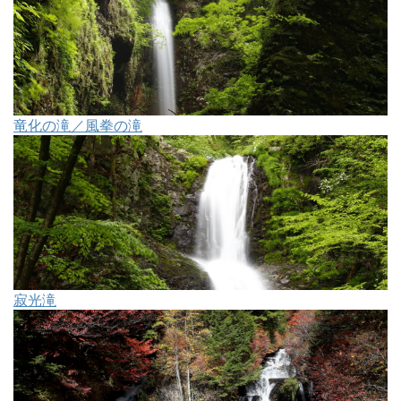
竜化の滝／風拳の滝
寂光滝