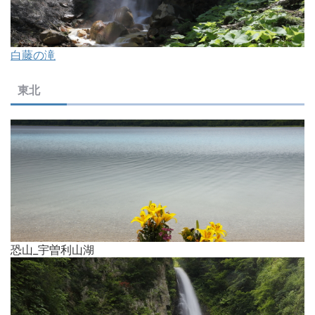
白藤の滝
東北
恐山_宇曽利山湖