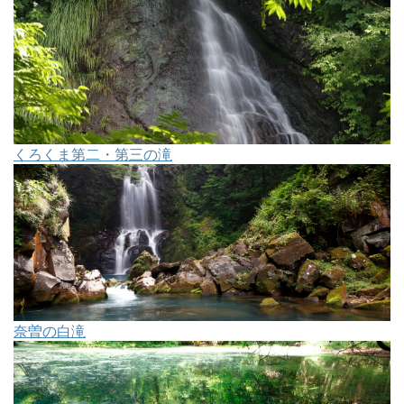
くろくま第二・第三の滝
奈曽の白滝