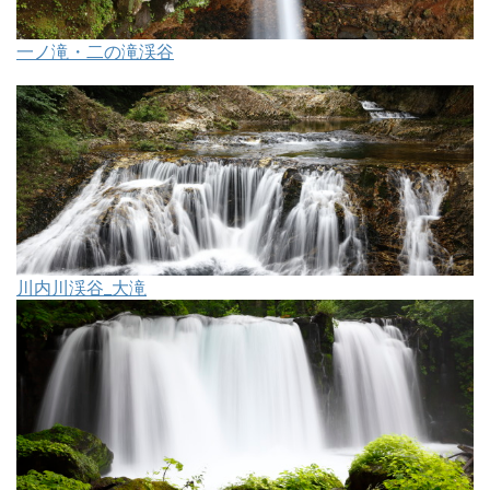
一ノ滝・二の滝渓谷
川内川渓谷_大滝