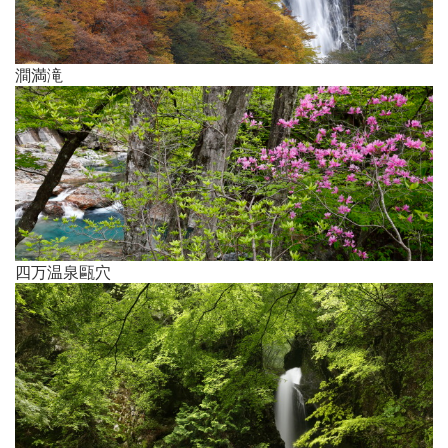
澗満滝
四万温泉甌穴