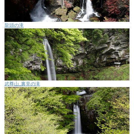
龍頭の滝
武尊山_裏見の滝