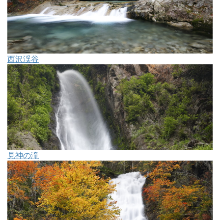
西沢渓谷
見神の滝