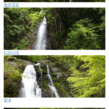
海沢渓谷
払沢の滝
雷滝