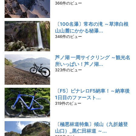
366件のビュー
〔100名瀑〕常布の滝 ～草津白根
山山麓にかかる秘瀑...
346件のビュー
芦ノ湖 一周サイクリング ～観光名
所いっぱい！芦ノ湖...
323件のビュー
〔F5〕ピナレロF5納車！～納車後
1日目のファースト...
319件のビュー
〔極悪林道特集〕傾山（九折越登
山口）_黒仁田林道 ～...