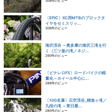
308件のビュー
〔EPIC〕XC用MTBのブロックタ
イヤをセミスリッ...
308件のビュー
海沢渓谷 ～奥多摩の海沢三滝を行
く（三ツ釜の滝／ネジ...
290件のビュー
〔ピナレロF5〕ロードバイクの軽
量化～ホイール中心に...
288件のビュー
〔100名瀑〕石空渓谷_精進ヶ滝／
九段の滝 ～東日最...
280件のビュー