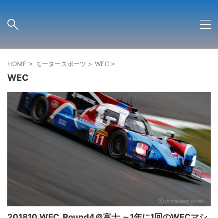
HOME
>
モータースポーツ
>
WEC
>
WEC
201810 WEC_Round4＠富士 ～1年に1回のWECマシ