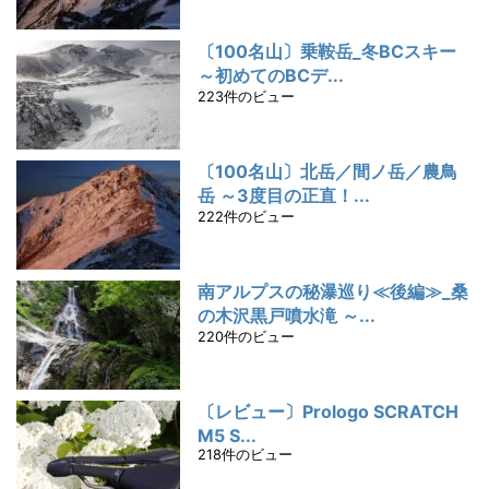
〔100名山〕乗鞍岳_冬BCスキー
～初めてのBCデ...
223件のビュー
〔100名山〕北岳／間ノ岳／農鳥
岳 ～3度目の正直！...
222件のビュー
南アルプスの秘瀑巡り≪後編≫_桑
の木沢黒戸噴水滝 ～...
220件のビュー
〔レビュー〕Prologo SCRATCH
M5 S...
218件のビュー