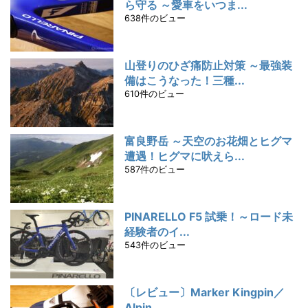
ら守る ～愛車をいつま...
638件のビュー
山登りのひざ痛防止対策 ～最強装
備はこうなった！三種...
610件のビュー
富良野岳 ～天空のお花畑とヒグマ
遭遇！ヒグマに吠えら...
587件のビュー
PINARELLO F5 試乗！～ロード未
経験者のイ...
543件のビュー
〔レビュー〕Marker Kingpin／
Alpin...