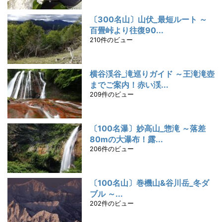
〔300名山〕山伏_最短ルート ～
百畳峠より往復90...
210件のビュー
横谷渓谷_滝巡りガイド ～王滝滝壺
までご案内！赤い渓...
209件のビュー
〔100名瀑〕妙高山_惣滝 ～落差
80mの大瀑布！露...
206件のビュー
〔100名山〕巻機山&谷川岳_冬ダ
ブル ～...
202件のビュー