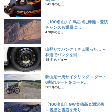
542件のビュー
〔100名山〕白馬岳 冬_栂池～登頂
チャンスも爆風に...
478件のビュー
山登りでパンク！さぁ困った... ～
林道でパンクを回...
451件のビュー
狭山湖一周サイクリング ～ダート
6割のルートをロード...
382件のビュー
〔100名山〕GW奥穂高＆涸沢岳
～雪壁と雪崩を乗り...