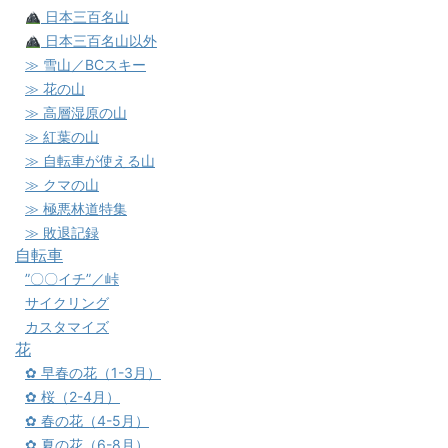
日本三百名山
日本三百名山以外
≫ 雪山／BCスキー
≫ 花の山
≫ 高層湿原の山
≫ 紅葉の山
≫ 自転車が使える山
≫ クマの山
≫ 極悪林道特集
≫ 敗退記録
自転車
”〇〇イチ”／峠
サイクリング
カスタマイズ
花
✿ 早春の花（1-3月）
✿ 桜（2-4月）
✿ 春の花（4-5月）
✿ 夏の花（6-8月）