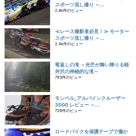
スポーツ流し撮り ～...
2.8k件のビュー
≪レース撮影者必見！≫ モーター
スポーツ流し撮り ～...
2.4k件のビュー
竜返しの滝 ～光芒が舞い降りる軽
井沢の神秘的な滝～
763件のビュー
モンベル_アルパインクルーザー
3000 レビュー ～...
728件のビュー
ロードバイクを保護テープで傷か