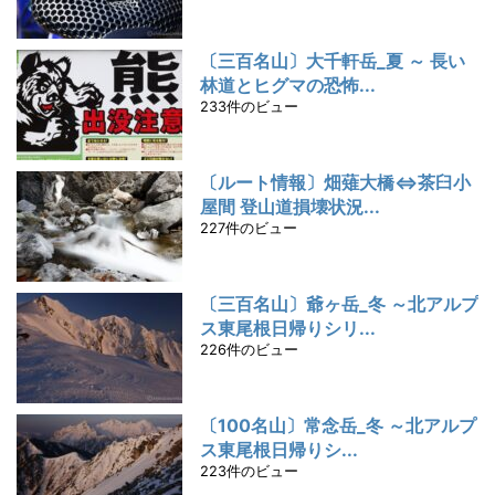
〔三百名山〕大千軒岳_夏 ～ 長い
林道とヒグマの恐怖...
233件のビュー
〔ルート情報〕畑薙大橋⇔茶臼小
屋間 登山道損壊状況...
227件のビュー
〔三百名山〕爺ヶ岳_冬 ～北アルプ
ス東尾根日帰りシリ...
226件のビュー
〔100名山〕常念岳_冬 ～北アルプ
ス東尾根日帰りシ...
223件のビュー