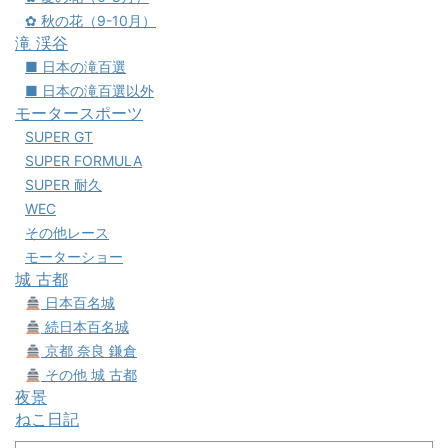
✿ 秋の花（9-10月）
滝 渓谷
■ 日本の滝百選
■ 日本の滝百選以外
モータースポーツ
SUPER GT
SUPER FORMULA
SUPER 耐久
WEC
その他レース
モーターショー
城 古都
日本百名城
続日本百名城
京都 奈良 鎌倉
その他 城 古都
夜景
ねこ日記