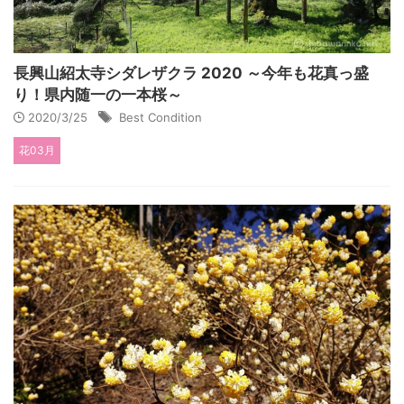
長興山紹太寺シダレザクラ 2020 ～今年も花真っ盛
り！県内随一の一本桜～
2020/3/25
Best Condition
花03月