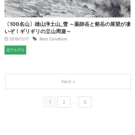
〔100名山〕雄山浄土山_雪 ～薬師岳と剱岳の展望が凄
いぞ！ギリギリの立山周遊～
2019/11/17
Best Condition
北アルプス
Next »
1
2
…
5