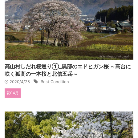
高山村しだれ桜巡り①_黒部のエドヒガン桜 ～高台に
咲く孤高の一本桜と北信五岳～
2020/4/25
Best Condition
花04月