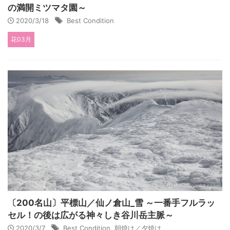
の満開ミツマタ園～
2020/3/18
Best Condition
花03月
〔200名山〕平標山／仙ノ倉山_雪 ～一番手フルラッ
セル！の後は広がる神々しき谷川岳主脈～
2020/3/7
Best Condition
,
朝焼け／夕焼け