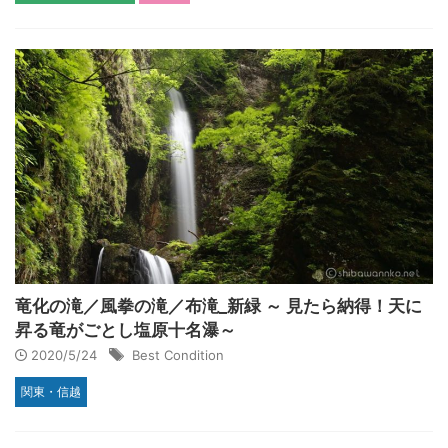
竜化の滝／風拳の滝／布滝_新緑 ～ 見たら納得！天に
昇る竜がごとし塩原十名瀑～
2020/5/24
Best Condition
関東・信越