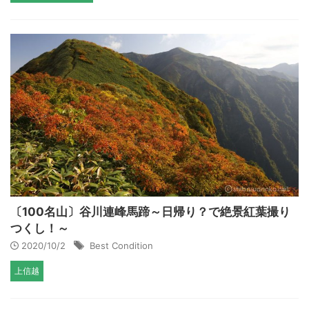
〔100名山〕谷川連峰馬蹄～日帰り？で絶景紅葉撮り
つくし！～
2020/10/2
Best Condition
上信越