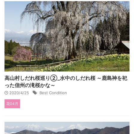
高山村しだれ桜巡り②_水中のしだれ桜 ～鹿島神を祀
った信州の滝桜かな～
2020/4/25
Best Condition
花04月