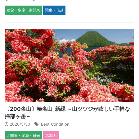
秩父・多摩・南関東
関東・信越
〔200名山〕榛名山_新緑 ～山ツツジが眩しい手軽な
掃部ヶ岳～
2020/5/30
Best Condition
北関東・尾瀬・日光
花05月