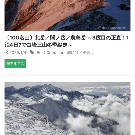
〔100名山〕北岳／間ノ岳／農鳥岳 ～3度目の正直！1
泊4日?で白峰三山冬季縦走～
2020/1/4
Best Condition
,
朝焼け／夕焼け
南アルプス