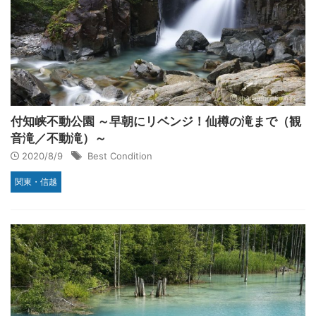
付知峡不動公園 ～早朝にリベンジ！仙樽の滝まで（観
音滝／不動滝）～
2020/8/9
Best Condition
関東・信越