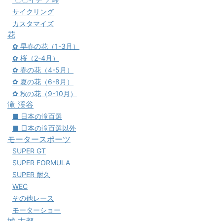
サイクリング
カスタマイズ
花
✿ 早春の花（1-3月）
✿ 桜（2-4月）
✿ 春の花（4-5月）
✿ 夏の花（6-8月）
✿ 秋の花（9-10月）
滝 渓谷
■ 日本の滝百選
■ 日本の滝百選以外
モータースポーツ
SUPER GT
SUPER FORMULA
SUPER 耐久
WEC
その他レース
モーターショー