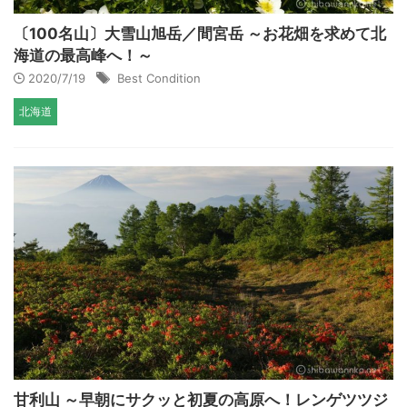
〔100名山〕大雪山旭岳／間宮岳 ～お花畑を求めて北
海道の最高峰へ！～
2020/7/19
Best Condition
北海道
甘利山 ～早朝にサクッと初夏の高原へ！レンゲツツジ