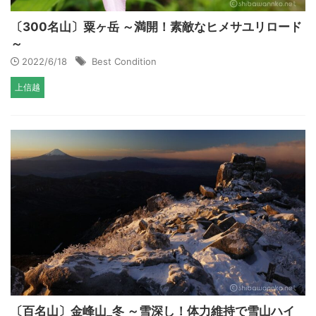
〔300名山〕粟ヶ岳 ～満開！素敵なヒメサユリロード
～
2022/6/18
Best Condition
上信越
〔百名山〕金峰山_冬 ～雪深し！体力維持で雪山ハイ