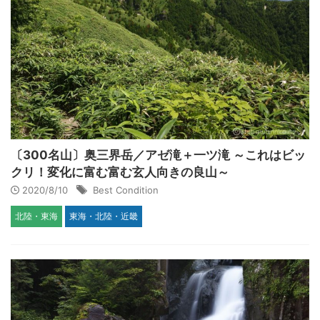
〔300名山〕奥三界岳／アゼ滝＋一ツ滝 ～これはビッ
クリ！変化に富む富む玄人向きの良山～
2020/8/10
Best Condition
北陸・東海
東海・北陸・近畿