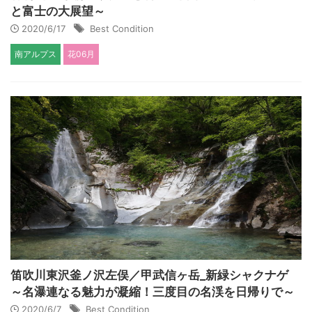
と富士の大展望～
2020/6/17
Best Condition
南アルプス
花06月
笛吹川東沢釜ノ沢左俣／甲武信ヶ岳_新緑シャクナゲ
～名瀑連なる魅力が凝縮！三度目の名渓を日帰りで～
2020/6/7
Best Condition