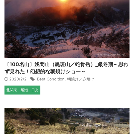
〔100名山〕浅間山（黒斑山／蛇骨岳）_厳冬期～思わ
ず見れた！幻想的な朝焼けショー～
2020/2/2
Best Condition
,
朝焼け／夕焼け
北関東・尾瀬・日光