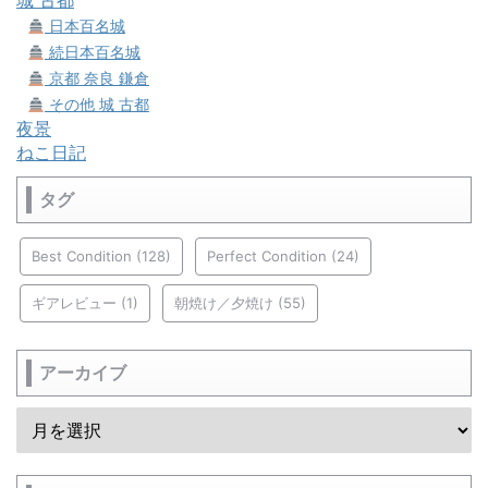
城 古都
日本百名城
続日本百名城
京都 奈良 鎌倉
その他 城 古都
夜景
ねこ日記
タグ
Best Condition
(128)
Perfect Condition
(24)
ギアレビュー
(1)
朝焼け／夕焼け
(55)
アーカイブ