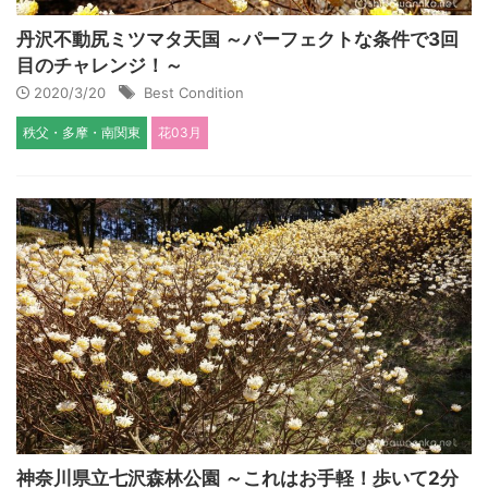
丹沢不動尻ミツマタ天国 ～パーフェクトな条件で3回
目のチャレンジ！～
2020/3/20
Best Condition
秩父・多摩・南関東
花03月
神奈川県立七沢森林公園 ～これはお手軽！歩いて2分