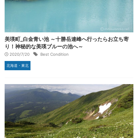
美瑛町_白金青い池 ～十勝岳連峰へ行ったらお立ち寄
り！神秘的な美瑛ブルーの池へ～
2020/7/20
Best Condition
北海道・東北