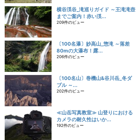
横谷渓谷_滝巡りガイド ～王滝滝壺
までご案内！赤い渓...
209件のビュー
〔100名瀑〕妙高山_惣滝 ～落差
80mの大瀑布！露...
206件のビュー
〔100名山〕巻機山&谷川岳_冬ダ
ブル ～...
202件のビュー
≪山岳写真教室≫ 山登りにおける
カメラの耐久性はいか...
192件のビュー