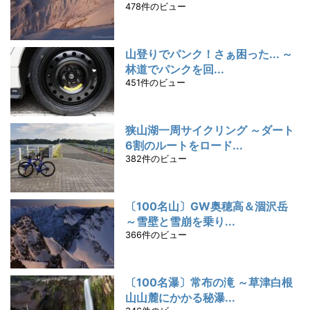
478件のビュー
山登りでパンク！さぁ困った... ～
林道でパンクを回...
451件のビュー
狭山湖一周サイクリング ～ダート
6割のルートをロード...
382件のビュー
〔100名山〕GW奥穂高＆涸沢岳
～雪壁と雪崩を乗り...
366件のビュー
〔100名瀑〕常布の滝 ～草津白根
山山麓にかかる秘瀑...