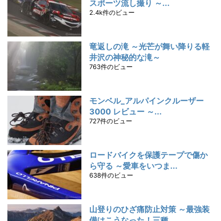
スポーツ流し撮り ～...
2.4k件のビュー
竜返しの滝 ～光芒が舞い降りる軽
井沢の神秘的な滝～
763件のビュー
モンベル_アルパインクルーザー
3000 レビュー ～...
727件のビュー
ロードバイクを保護テープで傷か
ら守る ～愛車をいつま...
638件のビュー
山登りのひざ痛防止対策 ～最強装
備はこうなった！三種...