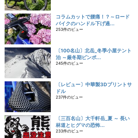
コラムカットで腰痛！？～ロード
バイクのハンドル下げ過...
253件のビュー
〔100名山〕北岳_冬季小屋テント
泊 ～厳冬期ピンポ...
245件のビュー
〔レビュー〕中華製3Dプリントサ
ドル
237件のビュー
〔三百名山〕大千軒岳_夏 ～ 長い
林道とヒグマの恐怖...
233件のビュー