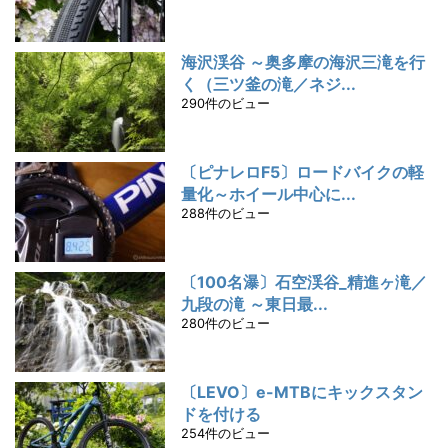
海沢渓谷 ～奥多摩の海沢三滝を行
く（三ツ釜の滝／ネジ...
290件のビュー
〔ピナレロF5〕ロードバイクの軽
量化～ホイール中心に...
288件のビュー
〔100名瀑〕石空渓谷_精進ヶ滝／
九段の滝 ～東日最...
280件のビュー
〔LEVO〕e-MTBにキックスタン
ドを付ける
254件のビュー