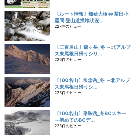
〔ルート情報〕畑薙大橋⇔茶臼小
屋間 登山道損壊状況...
227件のビュー
〔三百名山〕爺ヶ岳_冬 ～北アルプ
ス東尾根日帰りシリ...
226件のビュー
〔100名山〕常念岳_冬 ～北アルプ
ス東尾根日帰りシ...
223件のビュー
〔100名山〕乗鞍岳_冬BCスキー
～初めてのBCデ...
223件のビュー