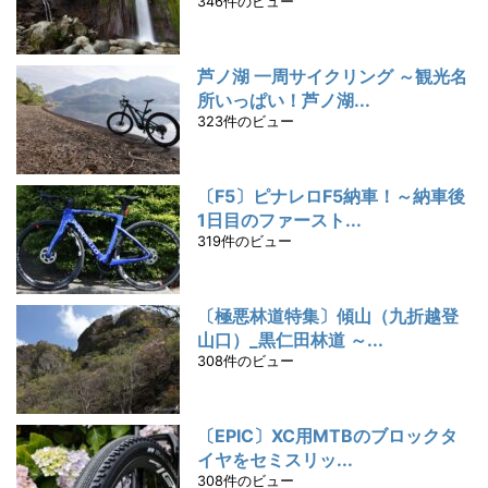
346件のビュー
芦ノ湖 一周サイクリング ～観光名
所いっぱい！芦ノ湖...
323件のビュー
〔F5〕ピナレロF5納車！～納車後
1日目のファースト...
319件のビュー
〔極悪林道特集〕傾山（九折越登
山口）_黒仁田林道 ～...
308件のビュー
〔EPIC〕XC用MTBのブロックタ
イヤをセミスリッ...
308件のビュー