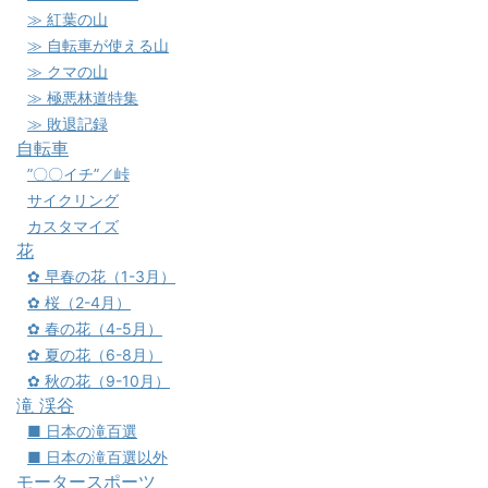
≫ 紅葉の山
≫ 自転車が使える山
≫ クマの山
≫ 極悪林道特集
≫ 敗退記録
自転車
”〇〇イチ”／峠
サイクリング
カスタマイズ
花
✿ 早春の花（1-3月）
✿ 桜（2-4月）
✿ 春の花（4-5月）
✿ 夏の花（6-8月）
✿ 秋の花（9-10月）
滝 渓谷
■ 日本の滝百選
■ 日本の滝百選以外
モータースポーツ