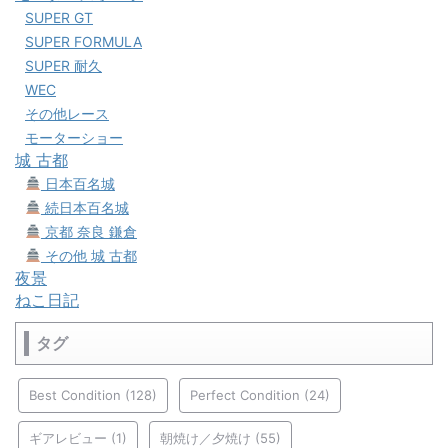
SUPER GT
SUPER FORMULA
SUPER 耐久
WEC
その他レース
モーターショー
城 古都
日本百名城
続日本百名城
京都 奈良 鎌倉
その他 城 古都
夜景
ねこ日記
タグ
Best Condition
(128)
Perfect Condition
(24)
ギアレビュー
(1)
朝焼け／夕焼け
(55)