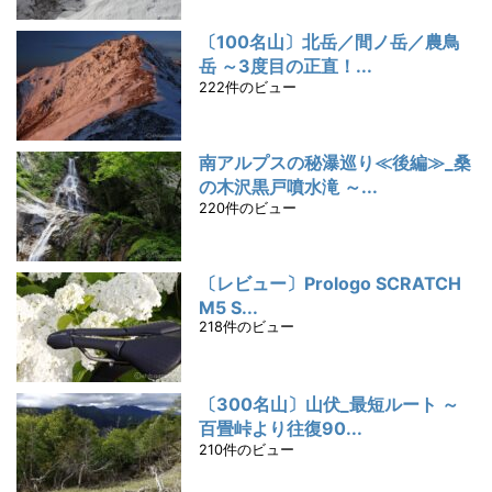
〔100名山〕北岳／間ノ岳／農鳥
岳 ～3度目の正直！...
222件のビュー
南アルプスの秘瀑巡り≪後編≫_桑
の木沢黒戸噴水滝 ～...
220件のビュー
〔レビュー〕Prologo SCRATCH
M5 S...
218件のビュー
〔300名山〕山伏_最短ルート ～
百畳峠より往復90...
210件のビュー