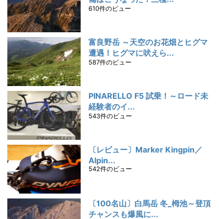
610件のビュー
富良野岳 ～天空のお花畑とヒグマ
遭遇！ヒグマに吠えら...
587件のビュー
PINARELLO F5 試乗！～ロード未
経験者のイ...
543件のビュー
〔レビュー〕Marker Kingpin／
Alpin...
542件のビュー
〔100名山〕白馬岳 冬_栂池～登頂
チャンスも爆風に...