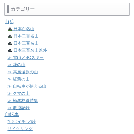
カテゴリー
山岳
日本百名山
日本二百名山
日本三百名山
日本三百名山以外
≫ 雪山／BCスキー
≫ 花の山
≫ 高層湿原の山
≫ 紅葉の山
≫ 自転車が使える山
≫ クマの山
≫ 極悪林道特集
≫ 敗退記録
自転車
”〇〇イチ”／峠
サイクリング