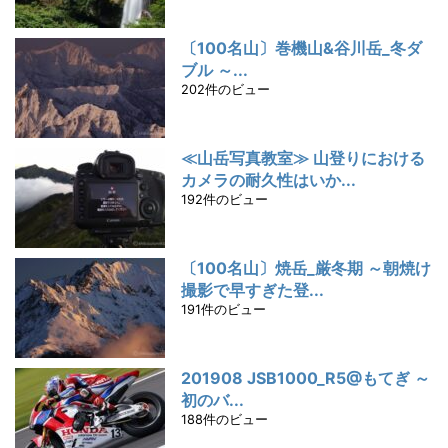
〔100名山〕巻機山&谷川岳_冬ダ
ブル ～...
202件のビュー
≪山岳写真教室≫ 山登りにおける
カメラの耐久性はいか...
192件のビュー
〔100名山〕焼岳_厳冬期 ～朝焼け
撮影で早すぎた登...
191件のビュー
201908 JSB1000_R5@もてぎ ～
初のバ...
188件のビュー