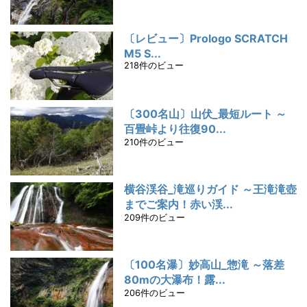
〔レビュー〕Prologo SCRATCH
M5 S...
218件のビュー
〔300名山〕山伏_最短ルート ～
百畳峠より往復90...
210件のビュー
横谷渓谷_滝巡りガイド ～王滝滝壺
までご案内！赤い渓...
209件のビュー
〔100名瀑〕妙高山_惣滝 ～落差
80mの大瀑布！露...
206件のビュー