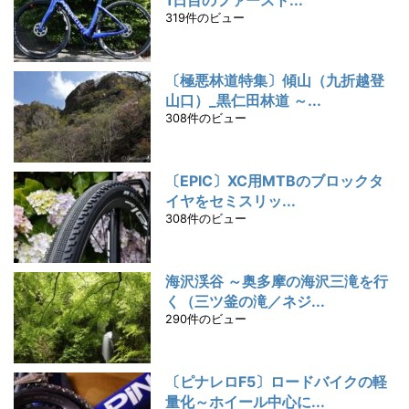
1日目のファースト...
319件のビュー
〔極悪林道特集〕傾山（九折越登
山口）_黒仁田林道 ～...
308件のビュー
〔EPIC〕XC用MTBのブロックタ
イヤをセミスリッ...
308件のビュー
海沢渓谷 ～奥多摩の海沢三滝を行
く（三ツ釜の滝／ネジ...
290件のビュー
〔ピナレロF5〕ロードバイクの軽
量化～ホイール中心に...