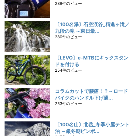
288件のビュー
〔100名瀑〕石空渓谷_精進ヶ滝／
九段の滝 ～東日最...
280件のビュー
〔LEVO〕e-MTBにキックスタン
ドを付ける
254件のビュー
コラムカットで腰痛！？～ロード
バイクのハンドル下げ過...
253件のビュー
〔100名山〕北岳_冬季小屋テント
泊 ～厳冬期ピンポ...