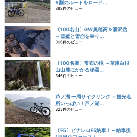
6割のルートをロード...
382件のビュー
〔100名山〕GW奥穂高＆涸沢岳
～雪壁と雪崩を乗り...
366件のビュー
〔100名瀑〕常布の滝 ～草津白根
山山麓にかかる秘瀑...
346件のビュー
芦ノ湖 一周サイクリング ～観光名
所いっぱい！芦ノ湖...
323件のビュー
〔F5〕ピナレロF5納車！～納車後