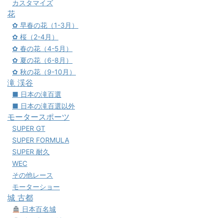
カスタマイズ
花
✿ 早春の花（1-3月）
✿ 桜（2-4月）
✿ 春の花（4-5月）
✿ 夏の花（6-8月）
✿ 秋の花（9-10月）
滝 渓谷
■ 日本の滝百選
■ 日本の滝百選以外
モータースポーツ
SUPER GT
SUPER FORMULA
SUPER 耐久
WEC
その他レース
モーターショー
城 古都
日本百名城