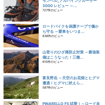
モンベル_アルパインクルーザー
3000 レビュー ～...
727件のビュー
ロードバイクを保護テープで傷か
ら守る ～愛車をいつま...
638件のビュー
山登りのひざ痛防止対策 ～最強装
備はこうなった！三種...
610件のビュー
富良野岳 ～天空のお花畑とヒグマ
遭遇！ヒグマに吠えら...
587件のビュー
PINARELLO F5 試乗！～ロード未