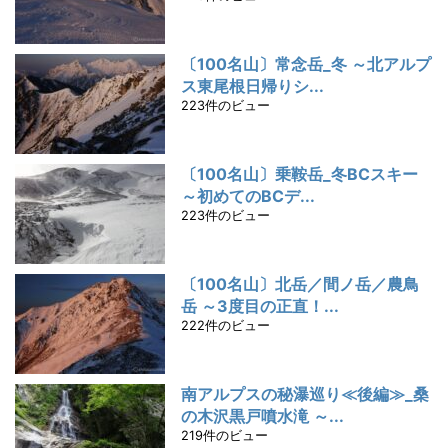
〔100名山〕常念岳_冬 ～北アルプ
ス東尾根日帰りシ...
223件のビュー
〔100名山〕乗鞍岳_冬BCスキー
～初めてのBCデ...
223件のビュー
〔100名山〕北岳／間ノ岳／農鳥
岳 ～3度目の正直！...
222件のビュー
南アルプスの秘瀑巡り≪後編≫_桑
の木沢黒戸噴水滝 ～...
219件のビュー