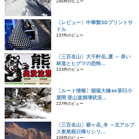
245件のビュー
〔レビュー〕中華製3Dプリントサ
ドル
237件のビュー
〔三百名山〕大千軒岳_夏 ～ 長い
林道とヒグマの恐怖...
233件のビュー
〔ルート情報〕畑薙大橋⇔茶臼小
屋間 登山道損壊状況...
227件のビュー
〔三百名山〕爺ヶ岳_冬 ～北アルプ
ス東尾根日帰りシリ...
226件のビュー