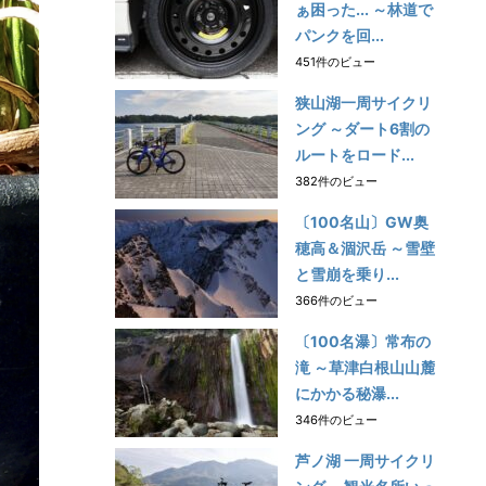
ぁ困った... ～林道で
パンクを回...
451件のビュー
狭山湖一周サイクリ
ング ～ダート6割の
ルートをロード...
382件のビュー
〔100名山〕GW奥
穂高＆涸沢岳 ～雪壁
と雪崩を乗り...
366件のビュー
〔100名瀑〕常布の
滝 ～草津白根山山麓
にかかる秘瀑...
346件のビュー
芦ノ湖 一周サイクリ