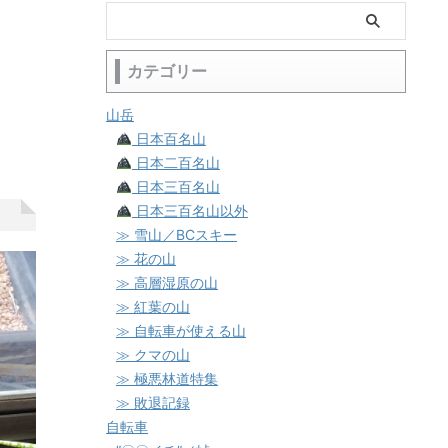
カテゴリー
山岳
日本百名山
日本二百名山
日本三百名山
日本三百名山以外
≫ 雪山／BCスキー
≫ 花の山
≫ 高層湿原の山
≫ 紅葉の山
≫ 自転車が使える山
≫ クマの山
≫ 極悪林道特集
≫ 敗退記録
自転車