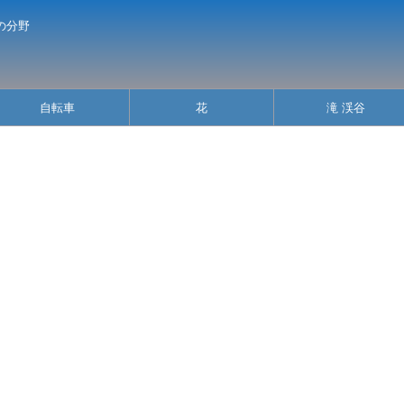
の分野
自転車
花
滝 渓谷