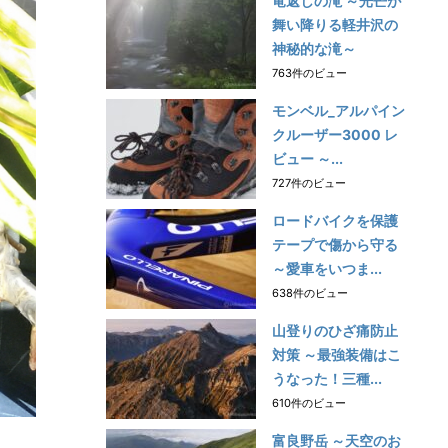
竜返しの滝 ～光芒が
舞い降りる軽井沢の
神秘的な滝～
763件のビュー
モンベル_アルパイン
クルーザー3000 レ
ビュー ～...
727件のビュー
ロードバイクを保護
テープで傷から守る
～愛車をいつま...
638件のビュー
山登りのひざ痛防止
対策 ～最強装備はこ
うなった！三種...
610件のビュー
富良野岳 ～天空のお