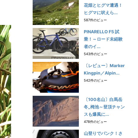
花畑とヒグマ遭遇！
ヒグマに吠えら...
587件のビュー
PINARELLO F5 試
乗！～ロード未経験
者のイ...
543件のビュー
〔レビュー〕Marker
Kingpin／Alpin...
542件のビュー
〔100名山〕白馬岳
冬_栂池～登頂チャン
スも爆風に...
478件のビュー
山登りでパンク！さ