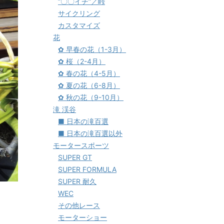
”〇〇イチ”／峠
サイクリング
カスタマイズ
花
✿ 早春の花（1-3月）
✿ 桜（2-4月）
✿ 春の花（4-5月）
✿ 夏の花（6-8月）
✿ 秋の花（9-10月）
滝 渓谷
■ 日本の滝百選
■ 日本の滝百選以外
モータースポーツ
SUPER GT
SUPER FORMULA
SUPER 耐久
WEC
その他レース
モーターショー