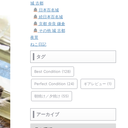
城 古都
日本百名城
続日本百名城
京都 奈良 鎌倉
その他 城 古都
夜景
ねこ日記
タグ
Best Condition
(128)
Perfect Condition
(24)
ギアレビュー
(1)
朝焼け／夕焼け
(55)
アーカイブ