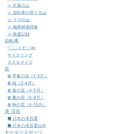
≫ 紅葉の山
≫ 自転車が使える山
≫ クマの山
≫ 極悪林道特集
≫ 敗退記録
自転車
”〇〇イチ”／峠
サイクリング
カスタマイズ
花
✿ 早春の花（1-3月）
✿ 桜（2-4月）
✿ 春の花（4-5月）
✿ 夏の花（6-8月）
✿ 秋の花（9-10月）
滝 渓谷
■ 日本の滝百選
■ 日本の滝百選以外
モータースポーツ