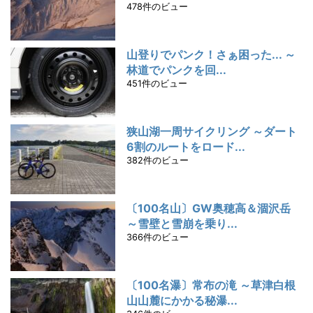
478件のビュー
山登りでパンク！さぁ困った... ～
林道でパンクを回...
451件のビュー
狭山湖一周サイクリング ～ダート
6割のルートをロード...
382件のビュー
〔100名山〕GW奥穂高＆涸沢岳
～雪壁と雪崩を乗り...
366件のビュー
〔100名瀑〕常布の滝 ～草津白根
山山麓にかかる秘瀑...