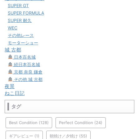
SUPER GT
SUPER FORMULA
SUPER 耐久
WEC
その他レース
モーターショー
城 古都
日本百名城
続日本百名城
京都 奈良 鎌倉
その他 城 古都
夜景
ねこ日記
タグ
Best Condition
(128)
Perfect Condition
(24)
ギアレビュー
(1)
朝焼け／夕焼け
(55)