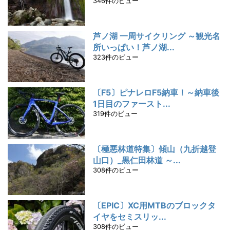
346件のビュー
芦ノ湖 一周サイクリング ～観光名
所いっぱい！芦ノ湖...
323件のビュー
〔F5〕ピナレロF5納車！～納車後
1日目のファースト...
319件のビュー
〔極悪林道特集〕傾山（九折越登
山口）_黒仁田林道 ～...
308件のビュー
〔EPIC〕XC用MTBのブロックタ
イヤをセミスリッ...
308件のビュー