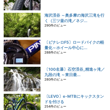
海沢渓谷 ～奥多摩の海沢三滝を行
く（三ツ釜の滝／ネジ...
290件のビュー
〔ピナレロF5〕ロードバイクの軽
量化～ホイール中心に...
288件のビュー
〔100名瀑〕石空渓谷_精進ヶ滝／
九段の滝 ～東日最...
280件のビュー
〔LEVO〕e-MTBにキックスタン
ドを付ける
254件のビュー