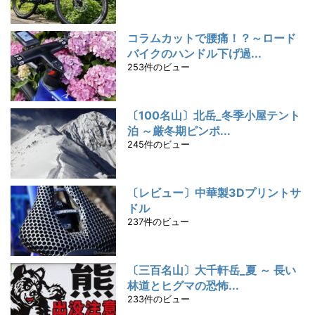
コラムカットで腰痛！？～ロード
バイクのハンドル下げ過...
253件のビュー
〔100名山〕北岳_冬季小屋テント
泊 ～厳冬期ピンポ...
245件のビュー
〔レビュー〕中華製3Dプリントサ
ドル
237件のビュー
〔三百名山〕大千軒岳_夏 ～ 長い
林道とヒグマの恐怖...
233件のビュー