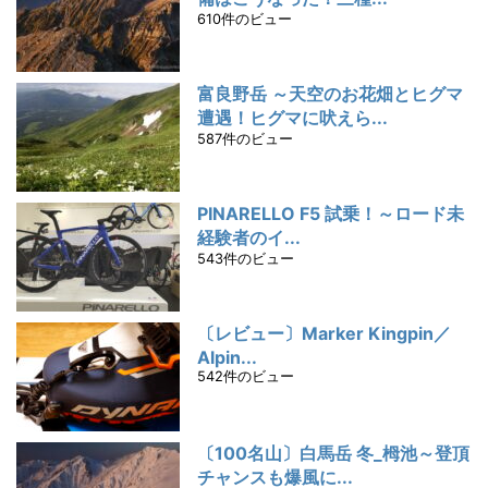
610件のビュー
富良野岳 ～天空のお花畑とヒグマ
遭遇！ヒグマに吠えら...
587件のビュー
PINARELLO F5 試乗！～ロード未
経験者のイ...
543件のビュー
〔レビュー〕Marker Kingpin／
Alpin...
542件のビュー
〔100名山〕白馬岳 冬_栂池～登頂
チャンスも爆風に...