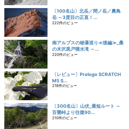
〔100名山〕北岳／間ノ岳／農鳥
岳 ～3度目の正直！...
222件のビュー
南アルプスの秘瀑巡り≪後編≫_桑
の木沢黒戸噴水滝 ～...
220件のビュー
〔レビュー〕Prologo SCRATCH
M5 S...
218件のビュー
〔300名山〕山伏_最短ルート ～
百畳峠より往復90...
210件のビュー