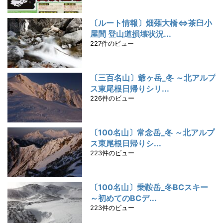
〔ルート情報〕畑薙大橋⇔茶臼小
屋間 登山道損壊状況...
227件のビュー
〔三百名山〕爺ヶ岳_冬 ～北アルプ
ス東尾根日帰りシリ...
226件のビュー
〔100名山〕常念岳_冬 ～北アルプ
ス東尾根日帰りシ...
223件のビュー
〔100名山〕乗鞍岳_冬BCスキー
～初めてのBCデ...
223件のビュー