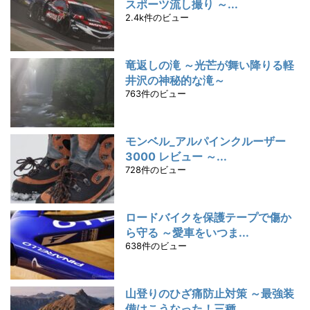
スポーツ流し撮り ～...
2.4k件のビュー
竜返しの滝 ～光芒が舞い降りる軽
井沢の神秘的な滝～
763件のビュー
モンベル_アルパインクルーザー
3000 レビュー ～...
728件のビュー
ロードバイクを保護テープで傷か
ら守る ～愛車をいつま...
638件のビュー
山登りのひざ痛防止対策 ～最強装
備はこうなった！三種...