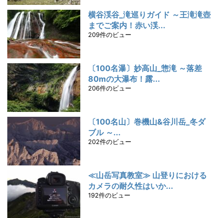
横谷渓谷_滝巡りガイド ～王滝滝壺
までご案内！赤い渓...
209件のビュー
〔100名瀑〕妙高山_惣滝 ～落差
80mの大瀑布！露...
206件のビュー
〔100名山〕巻機山&谷川岳_冬ダ
ブル ～...
202件のビュー
≪山岳写真教室≫ 山登りにおける
カメラの耐久性はいか...
192件のビュー