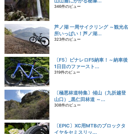
山山麓にかかる秘瀑...
346件のビュー
芦ノ湖 一周サイクリング ～観光名
所いっぱい！芦ノ湖...
323件のビュー
〔F5〕ピナレロF5納車！～納車後
1日目のファースト...
319件のビュー
〔極悪林道特集〕傾山（九折越登
山口）_黒仁田林道 ～...
308件のビュー
〔EPIC〕XC用MTBのブロックタ
イヤをセミスリッ...