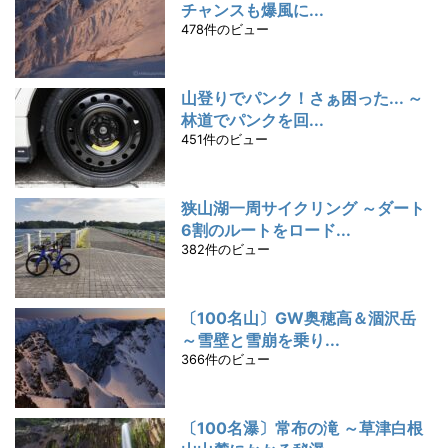
チャンスも爆風に...
478件のビュー
山登りでパンク！さぁ困った... ～
林道でパンクを回...
451件のビュー
狭山湖一周サイクリング ～ダート
6割のルートをロード...
382件のビュー
〔100名山〕GW奥穂高＆涸沢岳
～雪壁と雪崩を乗り...
366件のビュー
〔100名瀑〕常布の滝 ～草津白根