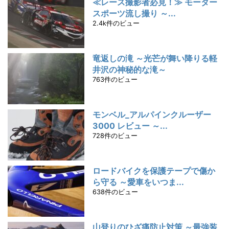
≪レース撮影者必見！≫ モーター
スポーツ流し撮り ～...
2.4k件のビュー
竜返しの滝 ～光芒が舞い降りる軽
井沢の神秘的な滝～
763件のビュー
モンベル_アルパインクルーザー
3000 レビュー ～...
728件のビュー
ロードバイクを保護テープで傷か
ら守る ～愛車をいつま...
638件のビュー
山登りのひざ痛防止対策 ～最強装