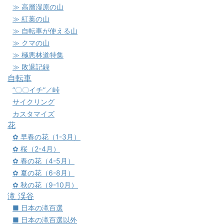
≫ 高層湿原の山
≫ 紅葉の山
≫ 自転車が使える山
≫ クマの山
≫ 極悪林道特集
≫ 敗退記録
自転車
”〇〇イチ”／峠
サイクリング
カスタマイズ
花
✿ 早春の花（1-3月）
✿ 桜（2-4月）
✿ 春の花（4-5月）
✿ 夏の花（6-8月）
✿ 秋の花（9-10月）
滝 渓谷
■ 日本の滝百選
■ 日本の滝百選以外