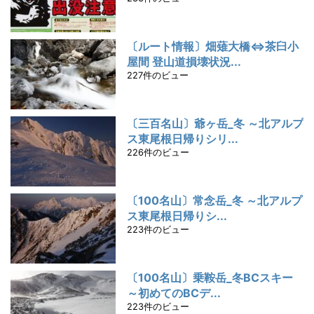
〔ルート情報〕畑薙大橋⇔茶臼小
屋間 登山道損壊状況...
227件のビュー
〔三百名山〕爺ヶ岳_冬 ～北アルプ
ス東尾根日帰りシリ...
226件のビュー
〔100名山〕常念岳_冬 ～北アルプ
ス東尾根日帰りシ...
223件のビュー
〔100名山〕乗鞍岳_冬BCスキー
～初めてのBCデ...
223件のビュー