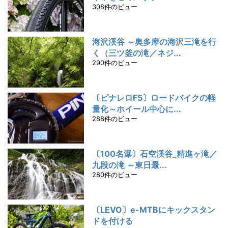
308件のビュー
海沢渓谷 ～奥多摩の海沢三滝を行
く（三ツ釜の滝／ネジ...
290件のビュー
〔ピナレロF5〕ロードバイクの軽
量化～ホイール中心に...
288件のビュー
〔100名瀑〕石空渓谷_精進ヶ滝／
九段の滝 ～東日最...
280件のビュー
〔LEVO〕e-MTBにキックスタン
ドを付ける