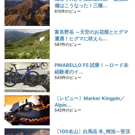
備はこうなった！三種...
610件のビュー
富良野岳 ～天空のお花畑とヒグマ
遭遇！ヒグマに吠えら...
587件のビュー
PINARELLO F5 試乗！～ロード未
経験者のイ...
543件のビュー
〔レビュー〕Marker Kingpin／
Alpin...
542件のビュー
〔100名山〕白馬岳 冬_栂池～登頂