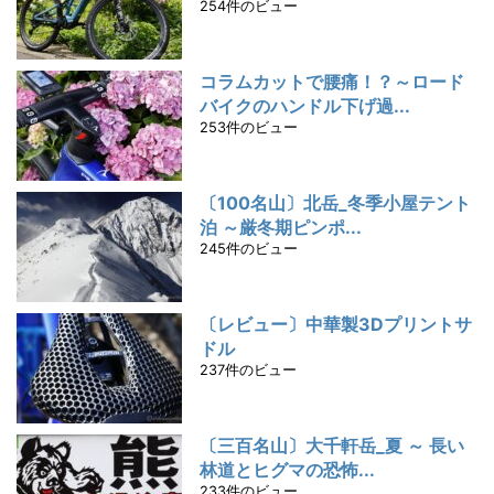
254件のビュー
コラムカットで腰痛！？～ロード
バイクのハンドル下げ過...
253件のビュー
〔100名山〕北岳_冬季小屋テント
泊 ～厳冬期ピンポ...
245件のビュー
〔レビュー〕中華製3Dプリントサ
ドル
237件のビュー
〔三百名山〕大千軒岳_夏 ～ 長い
林道とヒグマの恐怖...
233件のビュー