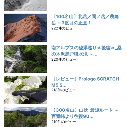
〔100名山〕北岳／間ノ岳／農鳥
岳 ～3度目の正直！...
222件のビュー
南アルプスの秘瀑巡り≪後編≫_桑
の木沢黒戸噴水滝 ～...
220件のビュー
〔レビュー〕Prologo SCRATCH
M5 S...
218件のビュー
〔300名山〕山伏_最短ルート ～
百畳峠より往復90...
210件のビュー