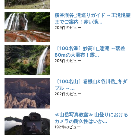
横谷渓谷_滝巡りガイド ～王滝滝壺
までご案内！赤い渓...
209件のビュー
〔100名瀑〕妙高山_惣滝 ～落差
80mの大瀑布！露...
206件のビュー
〔100名山〕巻機山&谷川岳_冬ダ
ブル ～...
202件のビュー
≪山岳写真教室≫ 山登りにおける
カメラの耐久性はいか...
192件のビュー