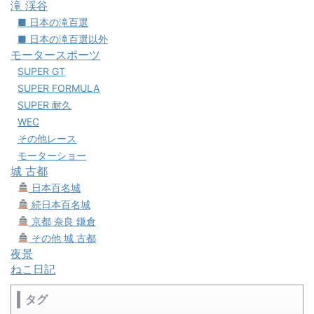
滝 渓谷
■ 日本の滝百選
■ 日本の滝百選以外
モータースポーツ
SUPER GT
SUPER FORMULA
SUPER 耐久
WEC
その他レース
モーターショー
城 古都
日本百名城
続日本百名城
京都 奈良 鎌倉
その他 城 古都
夜景
ねこ日記
タグ