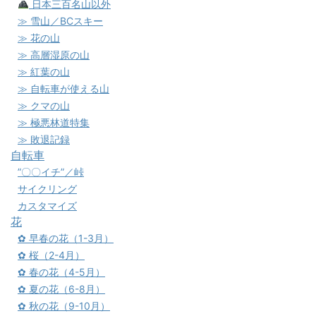
日本三百名山以外
≫ 雪山／BCスキー
≫ 花の山
≫ 高層湿原の山
≫ 紅葉の山
≫ 自転車が使える山
≫ クマの山
≫ 極悪林道特集
≫ 敗退記録
自転車
”〇〇イチ”／峠
サイクリング
カスタマイズ
花
✿ 早春の花（1-3月）
✿ 桜（2-4月）
✿ 春の花（4-5月）
✿ 夏の花（6-8月）
✿ 秋の花（9-10月）