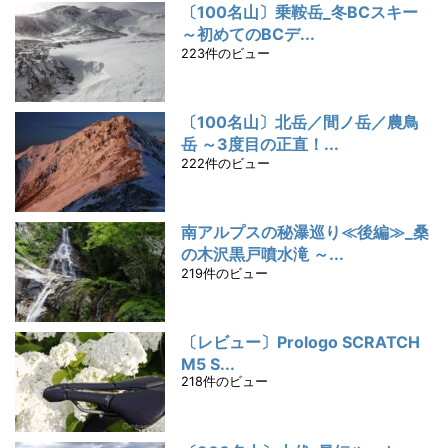
〔100名山〕乗鞍岳_冬BCスキー
～初めてのBCデ...
223件のビュー
〔100名山〕北岳／間ノ岳／農鳥
岳 ～3度目の正直！...
222件のビュー
南アルプスの秘瀑巡り≪後編≫_桑
の木沢黒戸噴水滝 ～...
219件のビュー
〔レビュー〕Prologo SCRATCH
M5 S...
218件のビュー