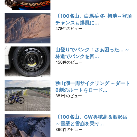
〔100名山〕白馬岳 冬_栂池～登頂
チャンスも爆風に...
478件のビュー
山登りでパンク！さぁ困った... ～
林道でパンクを回...
450件のビュー
狭山湖一周サイクリング ～ダート
6割のルートをロード...
381件のビュー
〔100名山〕GW奥穂高＆涸沢岳
～雪壁と雪崩を乗り...
366件のビュー