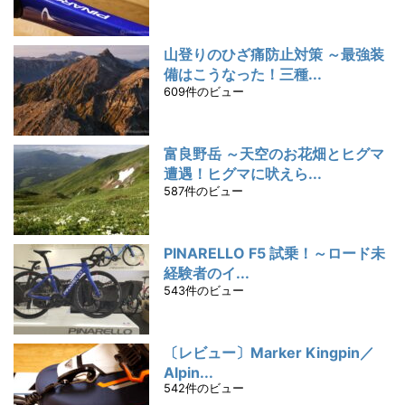
山登りのひざ痛防止対策 ～最強装
備はこうなった！三種...
609件のビュー
富良野岳 ～天空のお花畑とヒグマ
遭遇！ヒグマに吠えら...
587件のビュー
PINARELLO F5 試乗！～ロード未
経験者のイ...
543件のビュー
〔レビュー〕Marker Kingpin／
Alpin...
542件のビュー