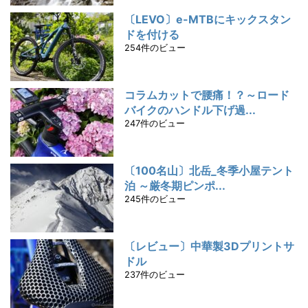
〔LEVO〕e-MTBにキックスタン
ドを付ける
254件のビュー
コラムカットで腰痛！？～ロード
バイクのハンドル下げ過...
247件のビュー
〔100名山〕北岳_冬季小屋テント
泊 ～厳冬期ピンポ...
245件のビュー
〔レビュー〕中華製3Dプリントサ
ドル
237件のビュー