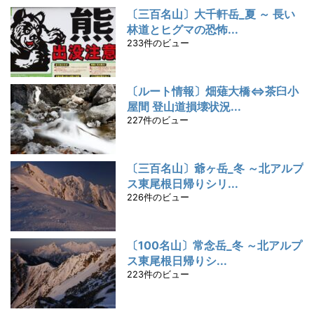
〔三百名山〕大千軒岳_夏 ～ 長い
林道とヒグマの恐怖...
233件のビュー
〔ルート情報〕畑薙大橋⇔茶臼小
屋間 登山道損壊状況...
227件のビュー
〔三百名山〕爺ヶ岳_冬 ～北アルプ
ス東尾根日帰りシリ...
226件のビュー
〔100名山〕常念岳_冬 ～北アルプ
ス東尾根日帰りシ...
223件のビュー