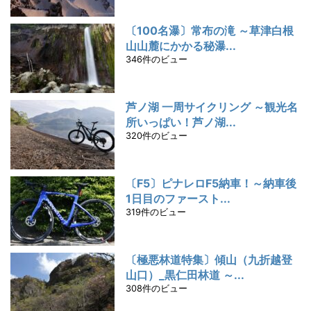
〔100名瀑〕常布の滝 ～草津白根
山山麓にかかる秘瀑...
346件のビュー
芦ノ湖 一周サイクリング ～観光名
所いっぱい！芦ノ湖...
320件のビュー
〔F5〕ピナレロF5納車！～納車後
1日目のファースト...
319件のビュー
〔極悪林道特集〕傾山（九折越登
山口）_黒仁田林道 ～...
308件のビュー