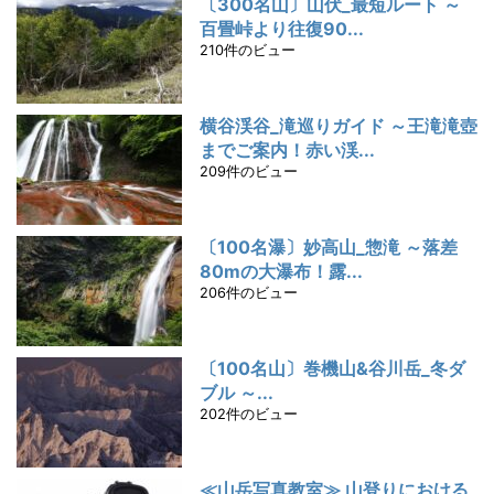
〔300名山〕山伏_最短ルート ～
百畳峠より往復90...
210件のビュー
横谷渓谷_滝巡りガイド ～王滝滝壺
までご案内！赤い渓...
209件のビュー
〔100名瀑〕妙高山_惣滝 ～落差
80mの大瀑布！露...
206件のビュー
〔100名山〕巻機山&谷川岳_冬ダ
ブル ～...
202件のビュー
≪山岳写真教室≫ 山登りにおける