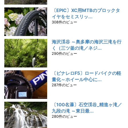
〔EPIC〕XC用MTBのブロックタ
イヤをセミスリッ...
308件のビュー
海沢渓谷 ～奥多摩の海沢三滝を行
く（三ツ釜の滝／ネジ...
290件のビュー
〔ピナレロF5〕ロードバイクの軽
量化～ホイール中心に...
287件のビュー
〔100名瀑〕石空渓谷_精進ヶ滝／
九段の滝 ～東日最...
280件のビュー