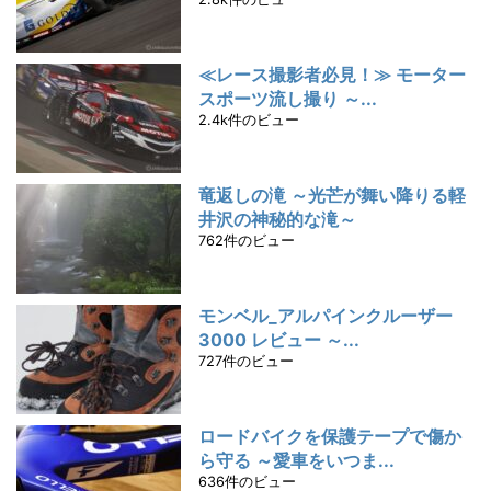
≪レース撮影者必見！≫ モーター
スポーツ流し撮り ～...
2.4k件のビュー
竜返しの滝 ～光芒が舞い降りる軽
井沢の神秘的な滝～
762件のビュー
モンベル_アルパインクルーザー
3000 レビュー ～...
727件のビュー
ロードバイクを保護テープで傷か
ら守る ～愛車をいつま...
636件のビュー