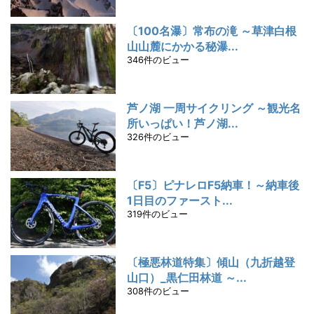
〔100名瀑〕常布の滝 ～草津白根
山山麓にかかる秘瀑...
346件のビュー
芦ノ湖 一周サイクリング ～観光名
所いっぱい！芦ノ湖...
326件のビュー
〔F5〕ピナレロF5納車！～納車後
1日目のファースト...
319件のビュー
〔極悪林道特集〕傾山（九折越登
山口）_黒仁田林道 ～...
308件のビュー