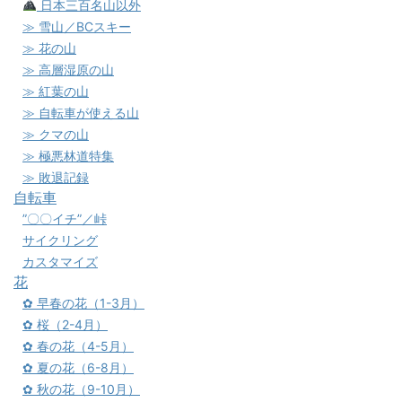
日本三百名山以外
≫ 雪山／BCスキー
≫ 花の山
≫ 高層湿原の山
≫ 紅葉の山
≫ 自転車が使える山
≫ クマの山
≫ 極悪林道特集
≫ 敗退記録
自転車
”〇〇イチ”／峠
サイクリング
カスタマイズ
花
✿ 早春の花（1-3月）
✿ 桜（2-4月）
✿ 春の花（4-5月）
✿ 夏の花（6-8月）
✿ 秋の花（9-10月）