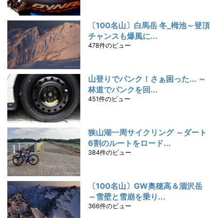
〔100名山〕白馬岳 冬_栂池～登頂
チャンスも爆風に...
478件のビュー
山登りでパンク！さぁ困った... ～
林道でパンクを回...
451件のビュー
狭山湖一周サイクリング ～ダート
6割のルートをロード...
384件のビュー
〔100名山〕GW奥穂高＆涸沢岳
～雪壁と雪崩を乗り...
366件のビュー