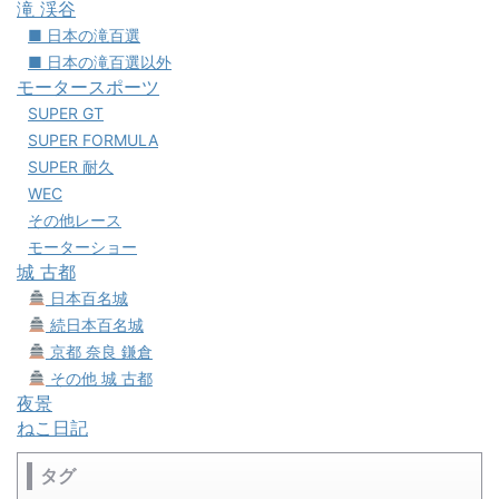
滝 渓谷
■ 日本の滝百選
■ 日本の滝百選以外
モータースポーツ
SUPER GT
SUPER FORMULA
SUPER 耐久
WEC
その他レース
モーターショー
城 古都
日本百名城
続日本百名城
京都 奈良 鎌倉
その他 城 古都
夜景
ねこ日記
タグ