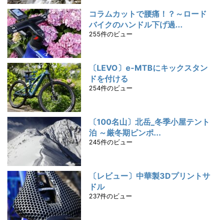
コラムカットで腰痛！？～ロード
バイクのハンドル下げ過...
255件のビュー
〔LEVO〕e-MTBにキックスタン
ドを付ける
254件のビュー
〔100名山〕北岳_冬季小屋テント
泊 ～厳冬期ピンポ...
245件のビュー
〔レビュー〕中華製3Dプリントサ
ドル
237件のビュー