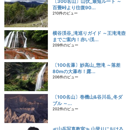
〔300名山〕山伏_最短ルート ～
百畳峠より往復90...
210件のビュー
横谷渓谷_滝巡りガイド ～王滝滝壺
までご案内！赤い渓...
209件のビュー
〔100名瀑〕妙高山_惣滝 ～落差
80mの大瀑布！露...
206件のビュー
〔100名山〕巻機山&谷川岳_冬ダ
ブル ～...
202件のビュー
≪山岳写真教室≫ 山登りにおける