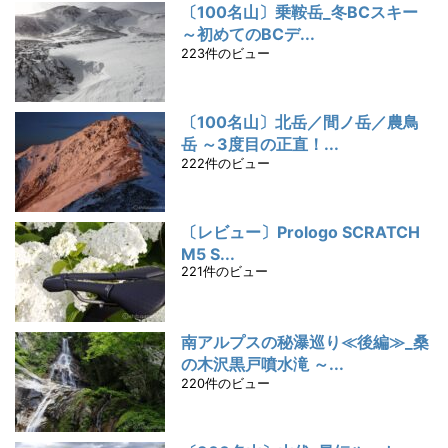
〔100名山〕乗鞍岳_冬BCスキー
～初めてのBCデ...
223件のビュー
〔100名山〕北岳／間ノ岳／農鳥
岳 ～3度目の正直！...
222件のビュー
〔レビュー〕Prologo SCRATCH
M5 S...
221件のビュー
南アルプスの秘瀑巡り≪後編≫_桑
の木沢黒戸噴水滝 ～...
220件のビュー