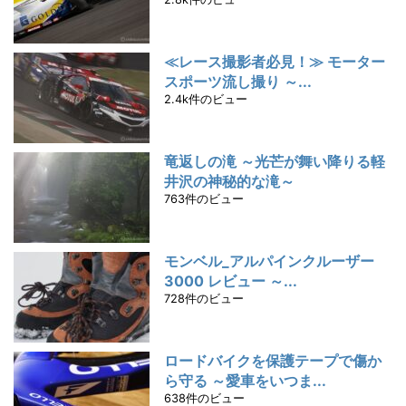
≪レース撮影者必見！≫ モーター
スポーツ流し撮り ～...
2.4k件のビュー
竜返しの滝 ～光芒が舞い降りる軽
井沢の神秘的な滝～
763件のビュー
モンベル_アルパインクルーザー
3000 レビュー ～...
728件のビュー
ロードバイクを保護テープで傷か
ら守る ～愛車をいつま...
638件のビュー