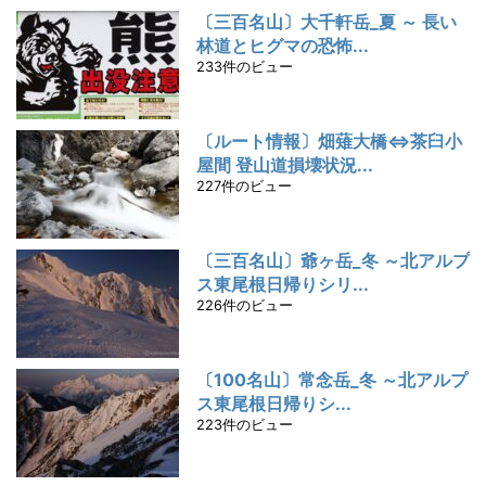
〔三百名山〕大千軒岳_夏 ～ 長い
林道とヒグマの恐怖...
233件のビュー
〔ルート情報〕畑薙大橋⇔茶臼小
屋間 登山道損壊状況...
227件のビュー
〔三百名山〕爺ヶ岳_冬 ～北アルプ
ス東尾根日帰りシリ...
226件のビュー
〔100名山〕常念岳_冬 ～北アルプ
ス東尾根日帰りシ...
223件のビュー