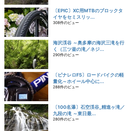
〔EPIC〕XC用MTBのブロックタ
イヤをセミスリッ...
308件のビュー
海沢渓谷 ～奥多摩の海沢三滝を行
く（三ツ釜の滝／ネジ...
290件のビュー
〔ピナレロF5〕ロードバイクの軽
量化～ホイール中心に...
288件のビュー
〔100名瀑〕石空渓谷_精進ヶ滝／
九段の滝 ～東日最...
280件のビュー