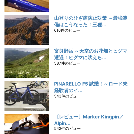
山登りのひざ痛防止対策 ～最強装
備はこうなった！三種...
610件のビュー
富良野岳 ～天空のお花畑とヒグマ
遭遇！ヒグマに吠えら...
587件のビュー
PINARELLO F5 試乗！～ロード未
経験者のイ...
543件のビュー
〔レビュー〕Marker Kingpin／
Alpin...
542件のビュー