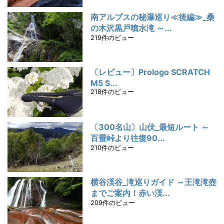
南アルプスの秘瀑巡り≪後編≫_桑
の木沢黒戸噴水滝 ～...
219件のビュー
〔レビュー〕Prologo SCRATCH
M5 S...
218件のビュー
〔300名山〕山伏_最短ルート ～
百畳峠より往復90...
210件のビュー
横谷渓谷_滝巡りガイド ～王滝滝壺
までご案内！赤い渓...
209件のビュー