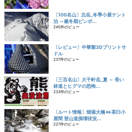
〔100名山〕北岳_冬季小屋テント
泊 ～厳冬期ピンポ...
245件のビュー
〔レビュー〕中華製3Dプリントサ
ドル
237件のビュー
〔三百名山〕大千軒岳_夏 ～ 長い
林道とヒグマの恐怖...
233件のビュー
〔ルート情報〕畑薙大橋⇔茶臼小
屋間 登山道損壊状況...
227件のビュー