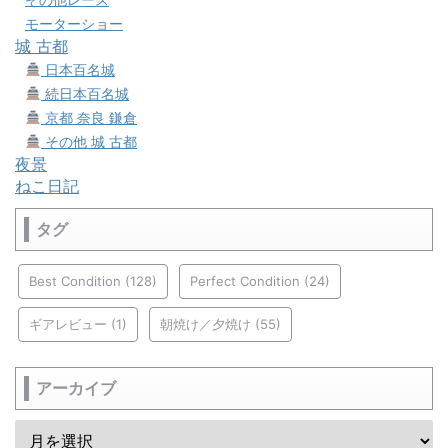
モーターショー
城 古都
日本百名城
続日本百名城
京都 奈良 鎌倉
その他 城 古都
夜景
ねこ日記
タグ
Best Condition
(128)
Perfect Condition
(24)
ギアレビュー
(1)
朝焼け／夕焼け
(55)
アーカイブ