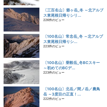
〔三百名山〕爺ヶ岳_冬 ～北アルプ
ス東尾根日帰りシリ...
226件のビュー
〔100名山〕常念岳_冬 ～北アルプ
ス東尾根日帰りシ...
223件のビュー
〔100名山〕乗鞍岳_冬BCスキー
～初めてのBCデ...
223件のビュー
〔100名山〕北岳／間ノ岳／農鳥
岳 ～3度目の正直！...
222件のビュー