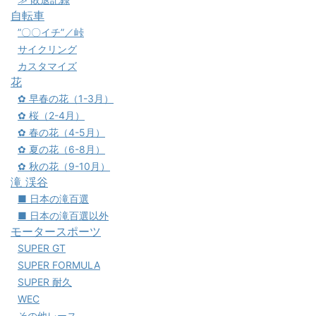
自転車
”〇〇イチ”／峠
サイクリング
カスタマイズ
花
✿ 早春の花（1-3月）
✿ 桜（2-4月）
✿ 春の花（4-5月）
✿ 夏の花（6-8月）
✿ 秋の花（9-10月）
滝 渓谷
■ 日本の滝百選
■ 日本の滝百選以外
モータースポーツ
SUPER GT
SUPER FORMULA
SUPER 耐久
WEC
その他レース