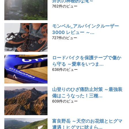
井沢の神秘的な滝～
762件のビュー
モンベル_アルパインクルーザー
3000 レビュー ～...
727件のビュー
ロードバイクを保護テープで傷か
ら守る ～愛車をいつま...
636件のビュー
山登りのひざ痛防止対策 ～最強装
備はこうなった！三種...
609件のビュー
富良野岳 ～天空のお花畑とヒグマ
遭遇！ヒグマに吠えら...