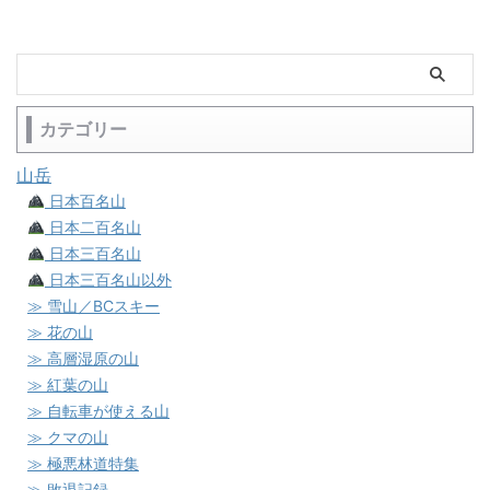
カテゴリー
山岳
日本百名山
日本二百名山
日本三百名山
日本三百名山以外
≫ 雪山／BCスキー
≫ 花の山
≫ 高層湿原の山
≫ 紅葉の山
≫ 自転車が使える山
≫ クマの山
≫ 極悪林道特集
≫ 敗退記録