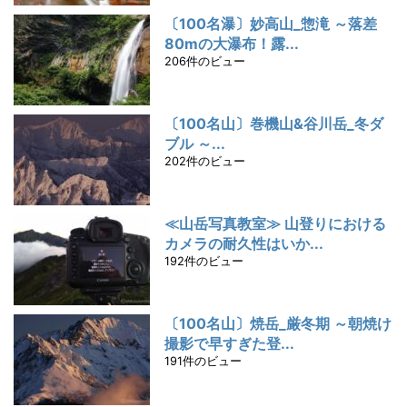
〔100名瀑〕妙高山_惣滝 ～落差
80mの大瀑布！露...
206件のビュー
〔100名山〕巻機山&谷川岳_冬ダ
ブル ～...
202件のビュー
≪山岳写真教室≫ 山登りにおける
カメラの耐久性はいか...
192件のビュー
〔100名山〕焼岳_厳冬期 ～朝焼け
撮影で早すぎた登...
191件のビュー