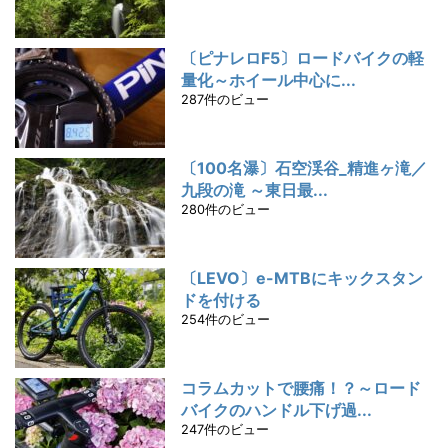
〔ピナレロF5〕ロードバイクの軽
量化～ホイール中心に...
287件のビュー
〔100名瀑〕石空渓谷_精進ヶ滝／
九段の滝 ～東日最...
280件のビュー
〔LEVO〕e-MTBにキックスタン
ドを付ける
254件のビュー
コラムカットで腰痛！？～ロード
バイクのハンドル下げ過...
247件のビュー