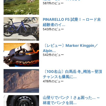
587件のビュー
PINARELLO F5 試乗！～ロード未
経験者のイ...
543件のビュー
〔レビュー〕Marker Kingpin／
Alpin...
542件のビュー
〔100名山〕白馬岳 冬_栂池～登頂
チャンスも爆風に...
478件のビュー
山登りでパンク！さぁ困った... ～
林道でパンクを回...