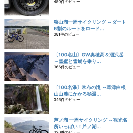
450件のビュー
狭山湖一周サイクリング ～ダート
6割のルートをロード...
381件のビュー
〔100名山〕GW奥穂高＆涸沢岳
～雪壁と雪崩を乗り...
366件のビュー
〔100名瀑〕常布の滝 ～草津白根
山山麓にかかる秘瀑...
346件のビュー
芦ノ湖 一周サイクリング ～観光名
所いっぱい！芦ノ湖...
320件のビュー