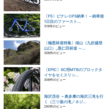
〔F5〕ピナレロF5納車！～納車後
1日目のファースト...
319件のビュー
〔極悪林道特集〕傾山（九折越登
山口）_黒仁田林道 ～...
308件のビュー
〔EPIC〕XC用MTBのブロックタ
イヤをセミスリッ...
308件のビュー
海沢渓谷 ～奥多摩の海沢三滝を行
く（三ツ釜の滝／ネジ...
290件のビュー