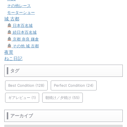
その他レース
モーターショー
城 古都
日本百名城
続日本百名城
京都 奈良 鎌倉
その他 城 古都
夜景
ねこ日記
タグ
Best Condition
(128)
Perfect Condition
(24)
ギアレビュー
(1)
朝焼け／夕焼け
(55)
アーカイブ