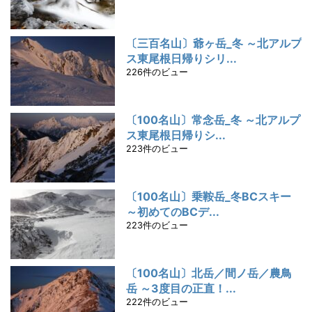
〔三百名山〕爺ヶ岳_冬 ～北アルプ
ス東尾根日帰りシリ...
226件のビュー
〔100名山〕常念岳_冬 ～北アルプ
ス東尾根日帰りシ...
223件のビュー
〔100名山〕乗鞍岳_冬BCスキー
～初めてのBCデ...
223件のビュー
〔100名山〕北岳／間ノ岳／農鳥
岳 ～3度目の正直！...
222件のビュー