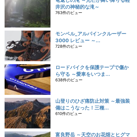
竜返しの滝 ～光芒が舞い降りる軽
井沢の神秘的な滝～
763件のビュー
モンベル_アルパインクルーザー
3000 レビュー ～...
728件のビュー
ロードバイクを保護テープで傷か
ら守る ～愛車をいつま...
638件のビュー
山登りのひざ痛防止対策 ～最強装
備はこうなった！三種...
610件のビュー
富良野岳 ～天空のお花畑とヒグマ