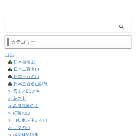
カテゴリー
山岳
日本百名山
日本二百名山
日本三百名山
日本三百名山以外
≫ 雪山／BCスキー
≫ 花の山
≫ 高層湿原の山
≫ 紅葉の山
≫ 自転車が使える山
≫ クマの山
≫ 極悪林道特集