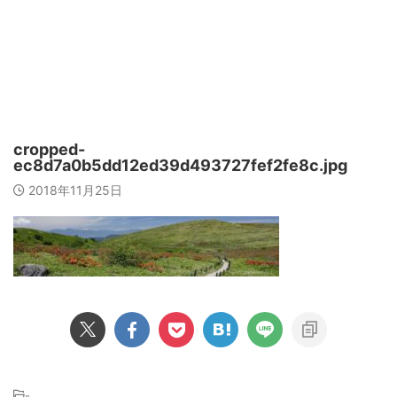
cropped-
ec8d7a0b5dd12ed39d493727fef2fe8c.jpg
2018年11月25日
-