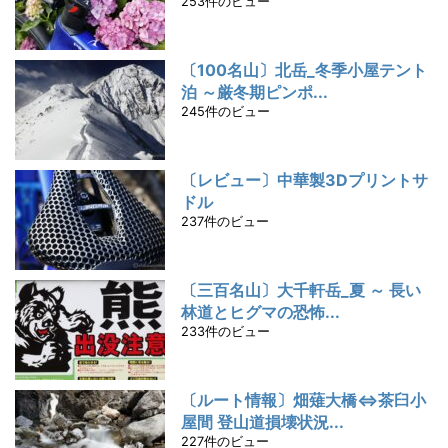
253件のビュー
〔100名山〕北岳_冬季小屋テント
泊 ～厳冬期ピンポ...
245件のビュー
〔レビュー〕中華製3Dプリントサ
ドル
237件のビュー
〔三百名山〕大千軒岳_夏 ～ 長い
林道とヒグマの恐怖...
233件のビュー
〔ルート情報〕畑薙大橋⇔茶臼小
屋間 登山道損壊状況...
227件のビュー