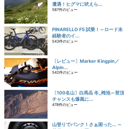
遭遇！ヒグマに吠えら...
587件のビュー
PINARELLO F5 試乗！～ロード未
経験者のイ...
543件のビュー
〔レビュー〕Marker Kingpin／
Alpin...
542件のビュー
〔100名山〕白馬岳 冬_栂池～登頂
チャンスも爆風に...
478件のビュー
山登りでパンク！さぁ困った... ～