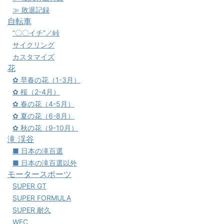
≫ 敗退記録
自転車
”〇〇イチ”／峠
サイクリング
カスタマイズ
花
✿ 早春の花（1-3月）
✿ 桜（2-4月）
✿ 春の花（4-5月）
✿ 夏の花（6-8月）
✿ 秋の花（9-10月）
滝 渓谷
■ 日本の滝百選
■ 日本の滝百選以外
モータースポーツ
SUPER GT
SUPER FORMULA
SUPER 耐久
WEC