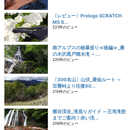
〔レビュー〕Prologo SCRATCH
M5 S...
221件のビュー
南アルプスの秘瀑巡り≪後編≫_桑
の木沢黒戸噴水滝 ～...
220件のビュー
〔300名山〕山伏_最短ルート ～
百畳峠より往復90...
210件のビュー
横谷渓谷_滝巡りガイド ～王滝滝壺
までご案内！赤い渓...
209件のビュー