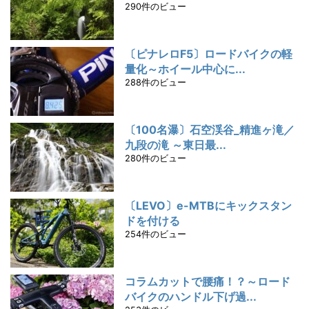
290件のビュー
〔ピナレロF5〕ロードバイクの軽
量化～ホイール中心に...
288件のビュー
〔100名瀑〕石空渓谷_精進ヶ滝／
九段の滝 ～東日最...
280件のビュー
〔LEVO〕e-MTBにキックスタン
ドを付ける
254件のビュー
コラムカットで腰痛！？～ロード
バイクのハンドル下げ過...