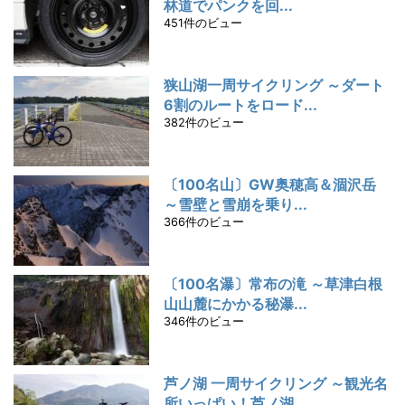
林道でパンクを回...
451件のビュー
狭山湖一周サイクリング ～ダート
6割のルートをロード...
382件のビュー
〔100名山〕GW奥穂高＆涸沢岳
～雪壁と雪崩を乗り...
366件のビュー
〔100名瀑〕常布の滝 ～草津白根
山山麓にかかる秘瀑...
346件のビュー
芦ノ湖 一周サイクリング ～観光名
所いっぱい！芦ノ湖...