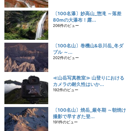
〔100名瀑〕妙高山_惣滝 ～落差
80mの大瀑布！露...
206件のビュー
〔100名山〕巻機山&谷川岳_冬ダ
ブル ～...
202件のビュー
≪山岳写真教室≫ 山登りにおける
カメラの耐久性はいか...
192件のビュー
〔100名山〕焼岳_厳冬期 ～朝焼け
撮影で早すぎた登...
191件のビュー