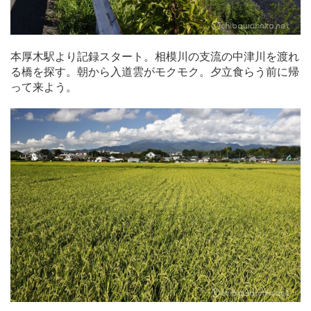
本厚木駅より記録スタート。相模川の支流の中津川を渡れ
る橋を探す。朝から入道雲がモクモク。夕立食らう前に帰
って来よう。