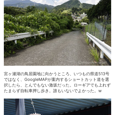
宮ヶ瀬湖の鳥居園地に向かうところ、いつもの県道513号
ではなく、GoogleMAPが案内するショートカット道を選
択したら、とんでもない激坂だった。ローギアでも上れず
たまらず自転車押し歩き。誰もいないでよかった。w