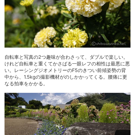
自転車と写真の2つ趣味が合わさって、ダブルで楽しい。
けれど自転車と重くてかさばる一眼レフの相性は最悪に悪
い。レーシングジオメトリーのF5のきつい前傾姿勢の背
中から、1.5kgの撮影機材がのしかかってくる。腰痛に更
なる拍車をかかる。