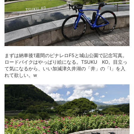
まずは納車後1週間のピナレロF5と城山公園で記念写真。
ロードバイクはやっぱり絵になる。TSUKU KO。目立っ
て気になるから、いい加減津久井湖の「井」の「I」を入
れて欲しい。w