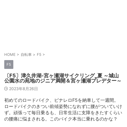
HOME
>
自転車
>
F5
>
F5
〔F5〕津久井湖-宮ヶ瀬湖サイクリング_夏 ～城山
公園水の苑地のジニア満開＆宮ヶ瀬湖プレデター～
2023年8月26日
初めてのロードバイク、ピナレロF5を納車して一週間。
ロードバイクのきつい前傾姿勢になれずに腰がついていけ
ず。頑張って毎日乗るも、日常生活に支障をきたすくらい
の腰痛に悩まされる。このバイク本当に乗れるのかな？