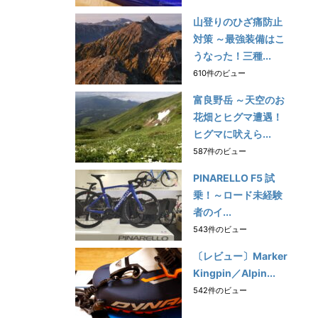
山登りのひざ痛防止
対策 ～最強装備はこ
うなった！三種...
610件のビュー
富良野岳 ～天空のお
花畑とヒグマ遭遇！
ヒグマに吠えら...
587件のビュー
PINARELLO F5 試
乗！～ロード未経験
者のイ...
543件のビュー
〔レビュー〕Marker
Kingpin／Alpin...
542件のビュー