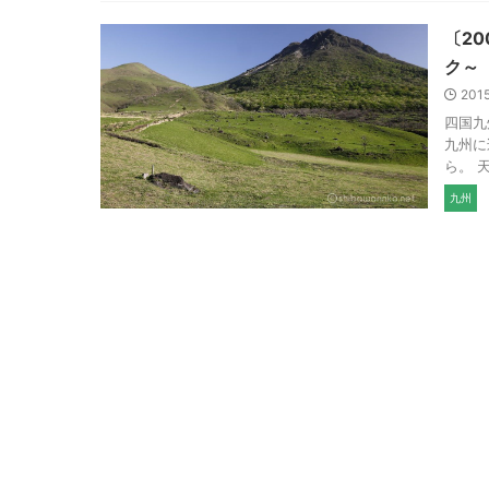
〔2
ク～
201
四国九
九州に
ら。 
九州