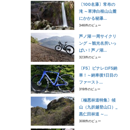
〔100名瀑〕常布の
滝 ～草津白根山山麓
にかかる秘瀑...
346件のビュー
芦ノ湖 一周サイクリ
ング ～観光名所いっ
ぱい！芦ノ湖...
323件のビュー
〔F5〕ピナレロF5納
車！～納車後1日目の
ファースト...
319件のビュー
〔極悪林道特集〕傾
山（九折越登山口）_
黒仁田林道 ～...
308件のビュー