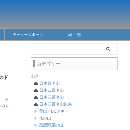
モータースポーツ
城 古都
カテゴリー
山岳
のド
日本百名山
日本二百名山
日本三百名山
は、小
日本三百名山以外
らない
≫ 雪山／BCスキー
≫ 花の山
≫ 高層湿原の山