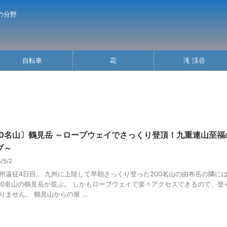
の分野
自転車
花
滝 渓谷
00名山〕鶴見岳 ～ロープウェイでさっくり登頂！九重連山至福
ブ～
5/5/2
州遠征4日目。 九州に上陸して早朝さっくり登った200名山の由布岳の隣に
00名山の鶴見岳が並ぶ。 しかもロープウェイで楽々アクセスできるので、登
りません。 鶴見山からの展 ...