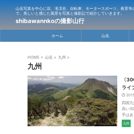
山岳写真を中心に花、滝渓谷、自転車、モータースポーツ、夜景等
で、美しいと感じた風景を写真と撮影記で紹介していきます。
shibawannkoの撮影山行
ホーム
山岳
HOME
>
山岳
>
九州
>
九州
〔3
ライ
201
四国九
高い3
手はあ
九州