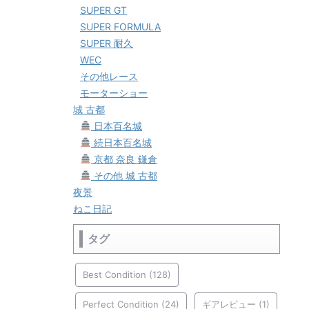
SUPER GT
SUPER FORMULA
SUPER 耐久
WEC
その他レース
モーターショー
城 古都
日本百名城
続日本百名城
京都 奈良 鎌倉
その他 城 古都
夜景
ねこ日記
タグ
Best Condition
(128)
Perfect Condition
(24)
ギアレビュー
(1)