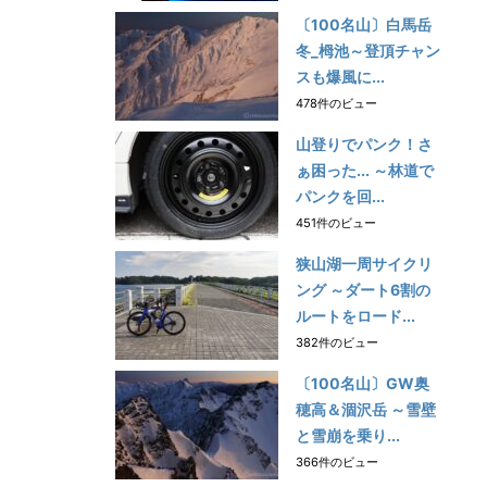
〔100名山〕白馬岳
冬_栂池～登頂チャン
スも爆風に...
478件のビュー
山登りでパンク！さ
ぁ困った... ～林道で
パンクを回...
451件のビュー
狭山湖一周サイクリ
ング ～ダート6割の
ルートをロード...
382件のビュー
〔100名山〕GW奥
穂高＆涸沢岳 ～雪壁
と雪崩を乗り...
366件のビュー