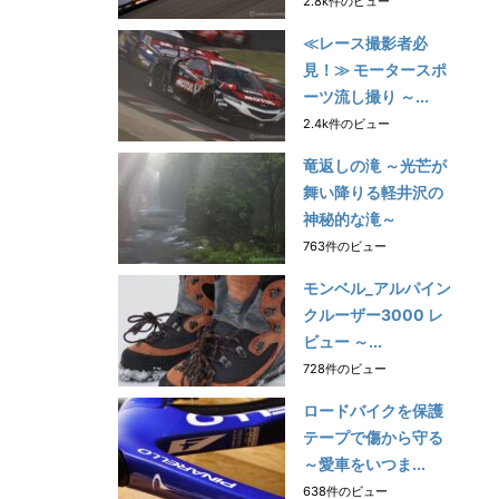
2.8k件のビュー
≪レース撮影者必
見！≫ モータースポ
ーツ流し撮り ～...
2.4k件のビュー
竜返しの滝 ～光芒が
舞い降りる軽井沢の
神秘的な滝～
763件のビュー
モンベル_アルパイン
クルーザー3000 レ
ビュー ～...
728件のビュー
ロードバイクを保護
テープで傷から守る
～愛車をいつま...
638件のビュー