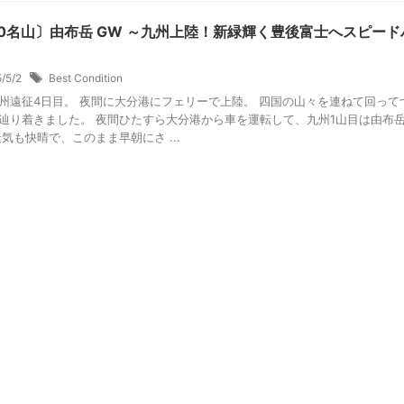
00名山〕由布岳 GW ～九州上陸！新緑輝く豊後富士へスピード
5/5/2
Best Condition
州遠征4日目。 夜間に大分港にフェリーで上陸。 四国の山々を連ねて回って
辿り着きました。 夜間ひたすら大分港から車を運転して、九州1山目は由布
天気も快晴で、このまま早朝にさ ...