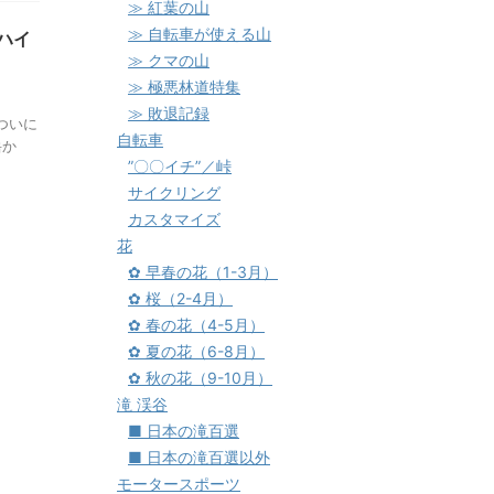
≫ 紅葉の山
≫ 自転車が使える山
ハイ
≫ クマの山
≫ 極悪林道特集
≫ 敗退記録
ついに
自転車
岳か
”〇〇イチ”／峠
サイクリング
カスタマイズ
花
✿ 早春の花（1-3月）
✿ 桜（2-4月）
✿ 春の花（4-5月）
✿ 夏の花（6-8月）
✿ 秋の花（9-10月）
滝 渓谷
■ 日本の滝百選
■ 日本の滝百選以外
モータースポーツ