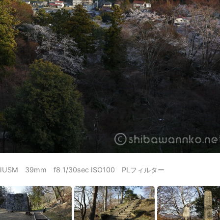
LⅡUSM 39mm f8 1/30sec ISO100 PLフィルター