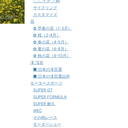
”〇〇イチ”／峠
サイクリング
カスタマイズ
花
✿ 早春の花（1-3月）
✿ 桜（2-4月）
✿ 春の花（4-5月）
✿ 夏の花（6-8月）
✿ 秋の花（9-10月）
滝 渓谷
■ 日本の滝百選
■ 日本の滝百選以外
モータースポーツ
SUPER GT
SUPER FORMULA
SUPER 耐久
WEC
その他レース
モーターショー