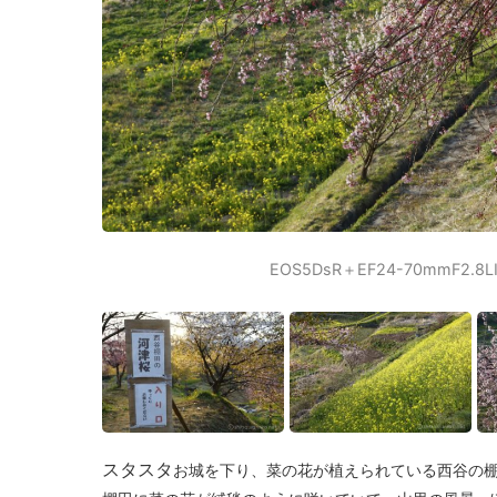
EOS5DsR＋EF24-70mmF2.8
スタスタ
お城を下り、菜の花が植えられている西谷の