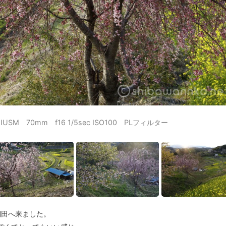
LⅡUSM 70mm f16 1/5sec ISO100 PLフィルター
棚田へ来ました。