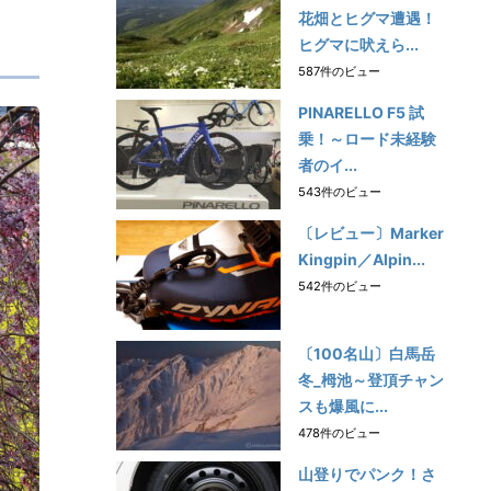
花畑とヒグマ遭遇！
ヒグマに吠えら...
587件のビュー
PINARELLO F5 試
乗！～ロード未経験
者のイ...
543件のビュー
〔レビュー〕Marker
Kingpin／Alpin...
542件のビュー
〔100名山〕白馬岳
冬_栂池～登頂チャン
スも爆風に...
478件のビュー
山登りでパンク！さ