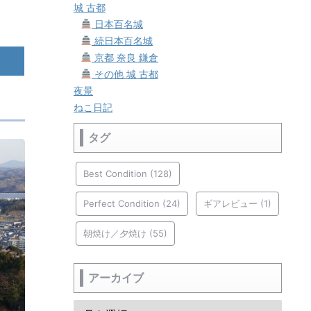
城 古都
日本百名城
続日本百名城
京都 奈良 鎌倉
その他 城 古都
夜景
ねこ日記
タグ
Best Condition
(128)
Perfect Condition
(24)
ギアレビュー
(1)
朝焼け／夕焼け
(55)
アーカイブ