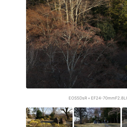
EOS5DsR＋EF24-70mmF2.8