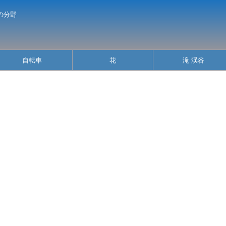
の分野
自転車
花
滝 渓谷