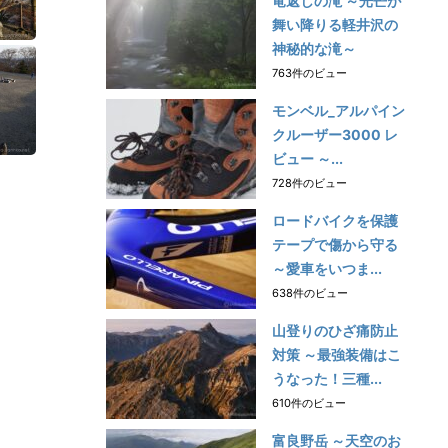
竜返しの滝 ～光芒が
舞い降りる軽井沢の
神秘的な滝～
763件のビュー
モンベル_アルパイン
クルーザー3000 レ
ビュー ～...
728件のビュー
ロードバイクを保護
テープで傷から守る
～愛車をいつま...
638件のビュー
山登りのひざ痛防止
対策 ～最強装備はこ
うなった！三種...
610件のビュー
富良野岳 ～天空のお