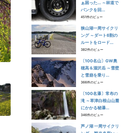
ぁ困った... ～林道で
パンクを回...
451件のビュー
狭山湖一周サイクリ
ング ～ダート6割の
ルートをロード...
382件のビュー
〔100名山〕GW奥
穂高＆涸沢岳 ～雪壁
と雪崩を乗り...
366件のビュー
〔100名瀑〕常布の
滝 ～草津白根山山麓
にかかる秘瀑...
346件のビュー
芦ノ湖 一周サイクリ