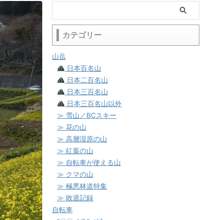
カテゴリー
山岳
日本百名山
日本二百名山
日本三百名山
日本三百名山以外
≫ 雪山／BCスキー
≫ 花の山
≫ 高層湿原の山
≫ 紅葉の山
≫ 自転車が使える山
≫ クマの山
≫ 極悪林道特集
≫ 敗退記録
自転車