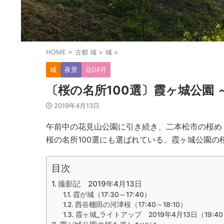
HOME
>
古都 城
>
城
>
城
夜景
花04月
〔桜の名所100選〕霞ヶ城公園
2019年4月13日
午前中の花見山公園に引き続き、二本松市の桜め
桜の名所100選にも選ばれている、霞ヶ城公園の
目次
撮影記 2019年4月13日
霞が城（17:30～17:40）
西谷棚田の河津桜（17:40～18:10）
霞ヶ城_ライトアップ 2019年4月13日（19:40