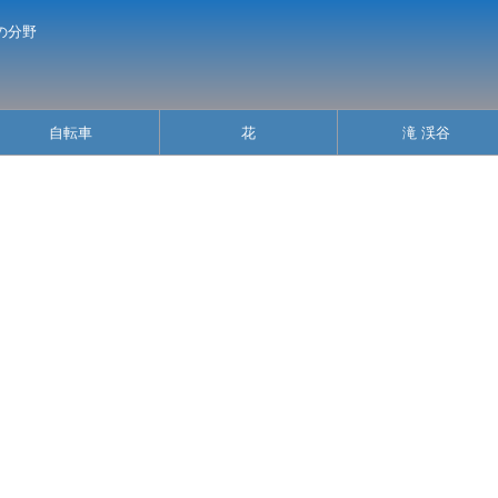
の分野
自転車
花
滝 渓谷