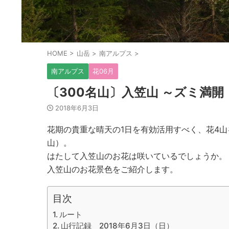
HOME
>
山岳
>
南アルプス
>
南アルプス
花06月
〔300名山〕入笠山 ～ズミ満
2018年6月3日
花期の貴重な晴天の1日を有効活用すべく、花4
山）。
はたして入笠山のお花は咲いているでしょうか。
入笠山のお花景色をご紹介します。
目次
ルート
山行記録 2018年6月3日（日）