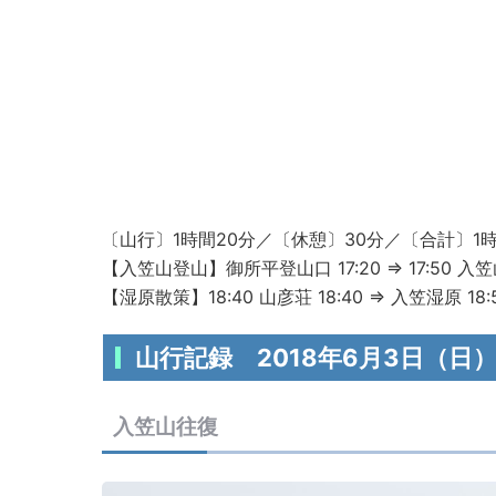
〔山行〕1時間20分／〔休憩〕30分／〔合計〕1時
【入笠山登山】
御所平登山口
17:20 ⇒
17:50
入
【湿原散策】
18:40
山彦荘
18:40 ⇒
入笠湿原 18:
山行記録 2018年6月3日（日
入笠山往復