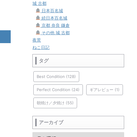
城 古都
日本百名城
続日本百名城
京都 奈良 鎌倉
その他 城 古都
夜景
ねこ日記
タグ
Best Condition
(128)
Perfect Condition
(24)
ギアレビュー
(1)
朝焼け／夕焼け
(55)
アーカイブ