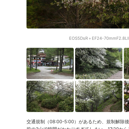
EOS5DsR＋EF24-70mmF2.8L
交通規制（08:00-5:00）があるため、規制解