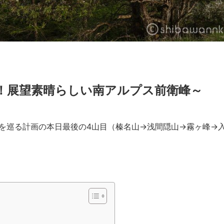
開！展望素晴らしい南アルプス前衛峰～
山を巡る計画の本日最後の4山目（榛名山→浅間隠山→霧ヶ峰→