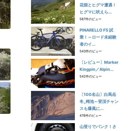
花畑とヒグマ遭遇！
ヒグマに吠えら...
587件のビュー
PINARELLO F5 試
乗！～ロード未経験
者のイ...
543件のビュー
〔レビュー〕Marker
Kingpin／Alpin...
542件のビュー
〔100名山〕白馬岳
冬_栂池～登頂チャン
スも爆風に...
478件のビュー
山登りでパンク！さ