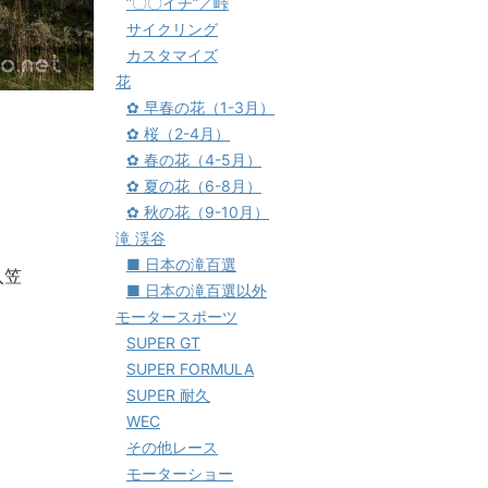
”〇〇イチ”／峠
サイクリング
カスタマイズ
花
✿ 早春の花（1-3月）
✿ 桜（2-4月）
✿ 春の花（4-5月）
✿ 夏の花（6-8月）
✿ 秋の花（9-10月）
滝 渓谷
■ 日本の滝百選
入笠
■ 日本の滝百選以外
モータースポーツ
SUPER GT
SUPER FORMULA
SUPER 耐久
WEC
その他レース
モーターショー