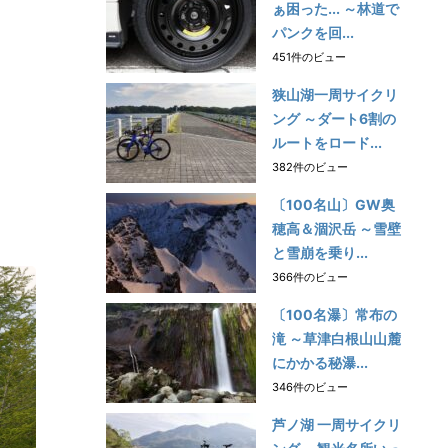
ぁ困った... ～林道で
パンクを回...
451件のビュー
狭山湖一周サイクリ
ング ～ダート6割の
ルートをロード...
382件のビュー
〔100名山〕GW奥
穂高＆涸沢岳 ～雪壁
と雪崩を乗り...
366件のビュー
〔100名瀑〕常布の
滝 ～草津白根山山麓
にかかる秘瀑...
346件のビュー
芦ノ湖 一周サイクリ