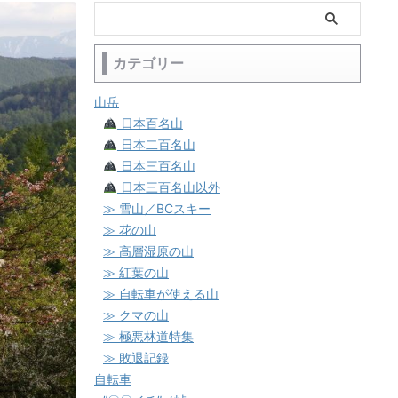
カテゴリー
山岳
日本百名山
日本二百名山
日本三百名山
日本三百名山以外
≫ 雪山／BCスキー
≫ 花の山
≫ 高層湿原の山
≫ 紅葉の山
≫ 自転車が使える山
≫ クマの山
≫ 極悪林道特集
≫ 敗退記録
自転車