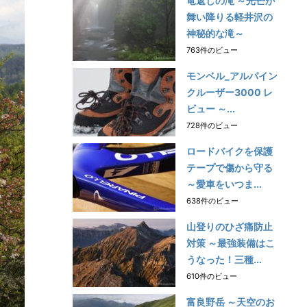
竜返しの滝 ～光芒が
舞い降りる軽井沢の
神秘的な滝～
763件のビュー
モンベル_アルパイン
クルーザー3000 レ
ビュー ～...
728件のビュー
ロードバイクを保護
テープで傷から守る
～愛車をいつま...
638件のビュー
山登りのひざ痛防止
対策 ～最強装備はこ
うなった！三種...
610件のビュー
富良野岳 ～天空のお