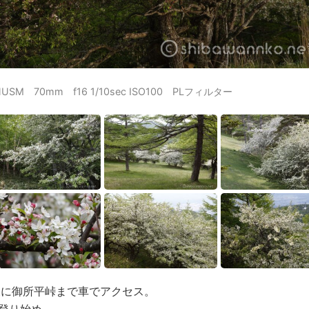
ⅡUSM 70mm f16 1/10sec ISO100 PLフィルター
除後に御所平峠まで車でアクセス。