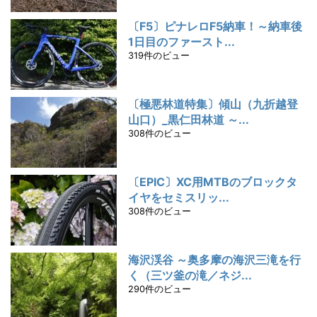
〔F5〕ピナレロF5納車！～納車後
1日目のファースト...
319件のビュー
〔極悪林道特集〕傾山（九折越登
山口）_黒仁田林道 ～...
308件のビュー
〔EPIC〕XC用MTBのブロックタ
イヤをセミスリッ...
308件のビュー
海沢渓谷 ～奥多摩の海沢三滝を行
く（三ツ釜の滝／ネジ...
290件のビュー