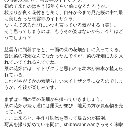
初めて来たのはもう15年くらい前になるだろうか。
枝ぶりが良く花付きも良く、自分が今まで見た桜の中で最
も美しかった慈雲寺のイトザクラ。
な～んて来るたびにいつも言っている気がする（笑）。
そう思ってしまうのは、もうその姿はないから。今年はど
うでしょう？
慈雲寺に到着すると、一面の菜の花畑が目に入ってくる。
昔は菜の花畑なんてなかったんですが、菜の花畑に力を入
れていてくれるんですね。
菜の花畑には、イトザクラと思われる幼木が何本か植えら
れている。
これがやがてかの素晴らしい大イトザクラになるのでしょ
うか。今後が楽しみです。
まずは一面の菜の花畑から撮っていきましょう。
菜の花畑が続く道には露天が並び、地元の方が農産物を売
っている。
ここに来ると、手作り味噌を買って帰るのが慣例。
写真を撮り始めている間に、shibawannwanさっそく味噌