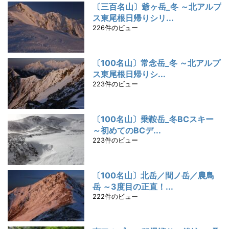
〔三百名山〕爺ヶ岳_冬 ～北アルプ
ス東尾根日帰りシリ...
226件のビュー
〔100名山〕常念岳_冬 ～北アルプ
ス東尾根日帰りシ...
223件のビュー
〔100名山〕乗鞍岳_冬BCスキー
～初めてのBCデ...
223件のビュー
〔100名山〕北岳／間ノ岳／農鳥
岳 ～3度目の正直！...
222件のビュー