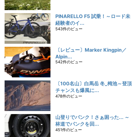
PINARELLO F5 試乗！～ロード未
経験者のイ...
543件のビュー
〔レビュー〕Marker Kingpin／
Alpin...
542件のビュー
〔100名山〕白馬岳 冬_栂池～登頂
チャンスも爆風に...
478件のビュー
山登りでパンク！さぁ困った... ～
林道でパンクを回...
451件のビュー