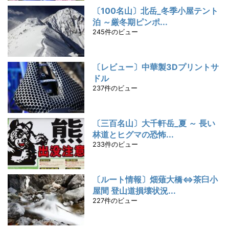
〔100名山〕北岳_冬季小屋テント
泊 ～厳冬期ピンポ...
245件のビュー
〔レビュー〕中華製3Dプリントサ
ドル
237件のビュー
〔三百名山〕大千軒岳_夏 ～ 長い
林道とヒグマの恐怖...
233件のビュー
〔ルート情報〕畑薙大橋⇔茶臼小
屋間 登山道損壊状況...
227件のビュー