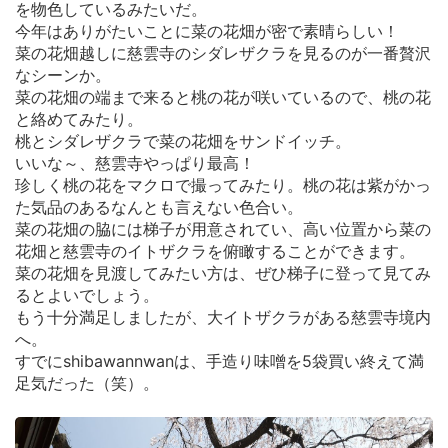
を物色しているみたいだ。
今年はありがたいことに菜の花畑が密で素晴らしい！
菜の花畑越しに慈雲寺のシダレザクラを見るのが一番贅沢
なシーンか。
菜の花畑の端まで来ると桃の花が咲いているので、桃の花
と絡めてみたり。
桃とシダレザクラで菜の花畑をサンドイッチ。
いいな～、慈雲寺やっぱり最高！
珍しく桃の花をマクロで撮ってみたり。桃の花は紫がかっ
た気品のあるなんとも言えない色合い。
菜の花畑の脇には梯子が用意されてい、高い位置から菜の
花畑と慈雲寺のイトザクラを俯瞰することができます。
菜の花畑を見渡してみたい方は、ぜひ梯子に登って見てみ
るとよいでしょう。
もう十分満足しましたが、大イトザクラがある慈雲寺境内
へ。
すでにshibawannwanは、手造り味噌を5袋買い終えて満
足気だった（笑）。