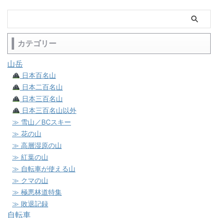
カテゴリー
山岳
日本百名山
日本二百名山
日本三百名山
日本三百名山以外
≫ 雪山／BCスキー
≫ 花の山
≫ 高層湿原の山
≫ 紅葉の山
≫ 自転車が使える山
≫ クマの山
≫ 極悪林道特集
≫ 敗退記録
自転車