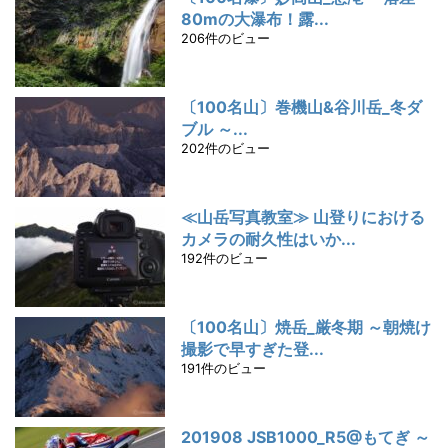
80mの大瀑布！露...
206件のビュー
〔100名山〕巻機山&谷川岳_冬ダ
ブル ～...
202件のビュー
≪山岳写真教室≫ 山登りにおける
カメラの耐久性はいか...
192件のビュー
〔100名山〕焼岳_厳冬期 ～朝焼け
撮影で早すぎた登...
191件のビュー
201908 JSB1000_R5@もてぎ ～