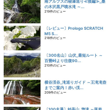
南アルプスの秘瀑巡り≪後編≫_桑
の木沢黒戸噴水滝 ～...
219件のビュー
〔レビュー〕Prologo SCRATCH
M5 S...
218件のビュー
〔300名山〕山伏_最短ルート ～
百畳峠より往復90...
210件のビュー
横谷渓谷_滝巡りガイド ～王滝滝壺
までご案内！赤い渓...
209件のビュー
〔100名瀑〕妙高山_惣滝 ～落差