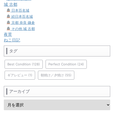
城 古都
日本百名城
続日本百名城
京都 奈良 鎌倉
その他 城 古都
夜景
ねこ日記
タグ
Best Condition
(128)
Perfect Condition
(24)
ギアレビュー
(1)
朝焼け／夕焼け
(55)
アーカイブ