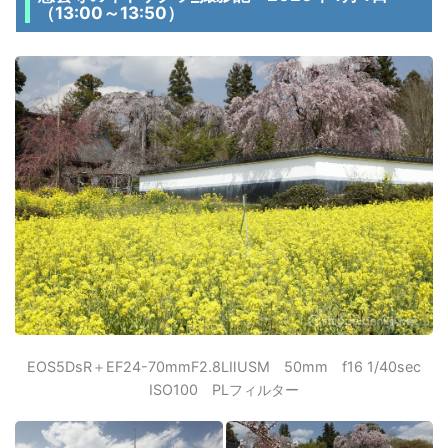
（13:00～13:50）
EOS5DsR＋EF24-70mmF2.8LⅡUSM 50mm f16 1/40sec
ISO100 PLフィルター