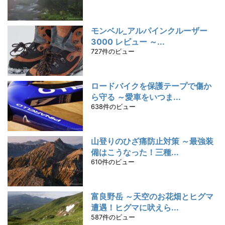
モンベル_アルパインクルーザー
3000 レビュー ～...
727件のビュー
ロードバイクを保護テープで傷か
ら守る ～愛車をいつま...
638件のビュー
山登りのひざ痛防止対策 ～最強装
備はこうなった！三種...
610件のビュー
富良野岳 ～天空のお花畑とヒグマ
遭遇！ヒグマに吠えら...
587件のビュー