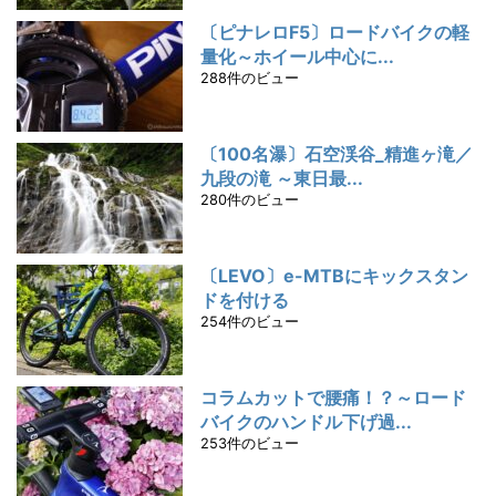
〔ピナレロF5〕ロードバイクの軽
量化～ホイール中心に...
288件のビュー
〔100名瀑〕石空渓谷_精進ヶ滝／
九段の滝 ～東日最...
280件のビュー
〔LEVO〕e-MTBにキックスタン
ドを付ける
254件のビュー
コラムカットで腰痛！？～ロード
バイクのハンドル下げ過...
253件のビュー