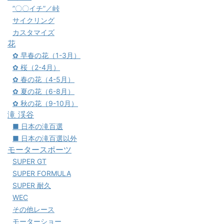
”〇〇イチ”／峠
サイクリング
カスタマイズ
花
✿ 早春の花（1-3月）
✿ 桜（2-4月）
✿ 春の花（4-5月）
✿ 夏の花（6-8月）
✿ 秋の花（9-10月）
滝 渓谷
■ 日本の滝百選
■ 日本の滝百選以外
モータースポーツ
SUPER GT
SUPER FORMULA
SUPER 耐久
WEC
その他レース
モーターショー