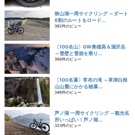
狭山湖一周サイクリング ～ダート
6割のルートをロード...
382件のビュー
〔100名山〕GW奥穂高＆涸沢岳
～雪壁と雪崩を乗り...
366件のビュー
〔100名瀑〕常布の滝 ～草津白根
山山麓にかかる秘瀑...
346件のビュー
芦ノ湖 一周サイクリング ～観光名
所いっぱい！芦ノ湖...
323件のビュー