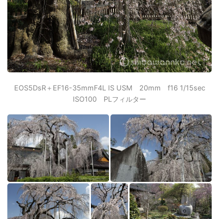
EOS5DsR＋EF16-35mmF4L IS USM 20mm f16 1/15sec
ISO100 PLフィルター