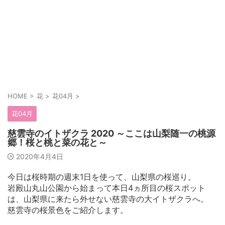
HOME
>
花
>
花04月
>
花04月
慈雲寺のイトザクラ 2020 ～ここは山梨随一の桃源
郷！桜と桃と菜の花と～
2020年4月4日
今日は桜時期の週末1日を使って、山梨県の桜巡り。
岩殿山丸山公園から始まって本日4ヵ所目の桜スポット
は、山梨県に来たら外せない慈雲寺の大イトザクラへ。
慈雲寺の桜景色をご紹介します。