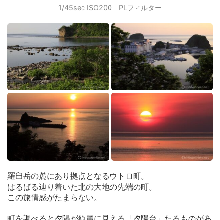
1/45sec ISO200 PLフィルター
羅臼岳の麓にあり拠点となるウトロ町。
はるばる辿り着いた北の大地の先端の町。
この旅情感がたまらない。
町を調べると夕陽が綺麗に見える「夕陽台」たるものがあ