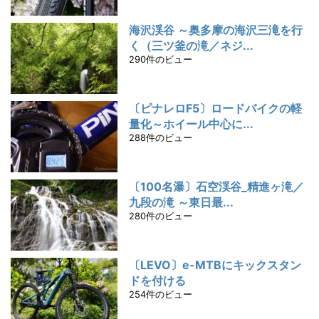
海沢渓谷 ～奥多摩の海沢三滝を行
く（三ツ釜の滝／ネジ...
290件のビュー
〔ピナレロF5〕ロードバイクの軽
量化～ホイール中心に...
288件のビュー
〔100名瀑〕石空渓谷_精進ヶ滝／
九段の滝 ～東日最...
280件のビュー
〔LEVO〕e-MTBにキックスタン
ドを付ける
254件のビュー