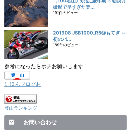
〔100名山〕焼岳_厳冬期 ～朝焼け
撮影で早すぎた登...
191件のビュー
201908 JSB1000_R5@もてぎ ～
初のバ...
189件のビュー
参考になったらポチお願いします！
にほんブログ村
登山ランキング
お問い合わせ