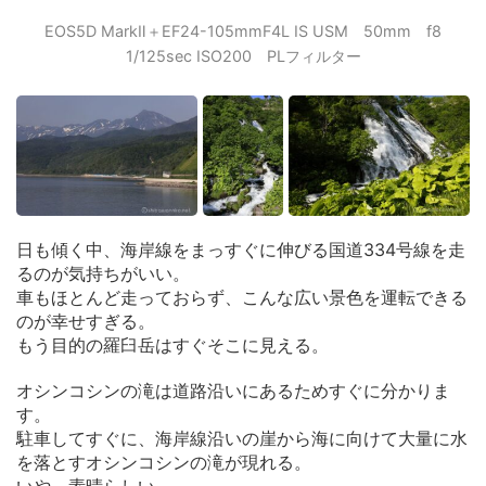
EOS5D MarkⅡ＋EF24-105mmF4L IS USM 50mm f8
1/125sec ISO200 PLフィルター
日も傾く中、海岸線をまっすぐに伸びる国道334号線を走
るのが気持ちがいい。
車もほとんど走っておらず、こんな広い景色を運転できる
のが幸せすぎる。
もう目的の羅臼岳はすぐそこに見える。
オシンコシンの滝は道路沿いにあるためすぐに分かりま
す。
駐車してすぐに、海岸線沿いの崖から海に向けて大量に水
を落とすオシンコシンの滝が現れる。