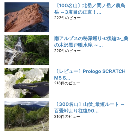
〔100名山〕北岳／間ノ岳／農鳥
岳 ～3度目の正直！...
222件のビュー
南アルプスの秘瀑巡り≪後編≫_桑
の木沢黒戸噴水滝 ～...
220件のビュー
〔レビュー〕Prologo SCRATCH
M5 S...
218件のビュー
〔300名山〕山伏_最短ルート ～
百畳峠より往復90...
210件のビュー