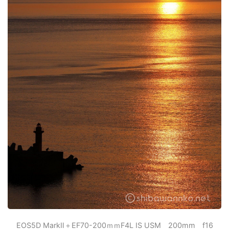
EOS5D MarkⅡ＋EF70-200ｍｍF4L IS USM 200mm f16