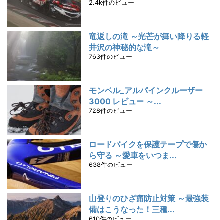
2.4k件のビュー
竜返しの滝 ～光芒が舞い降りる軽
井沢の神秘的な滝～
763件のビュー
モンベル_アルパインクルーザー
3000 レビュー ～...
728件のビュー
ロードバイクを保護テープで傷か
ら守る ～愛車をいつま...
638件のビュー
山登りのひざ痛防止対策 ～最強装
備はこうなった！三種...
610件のビュー