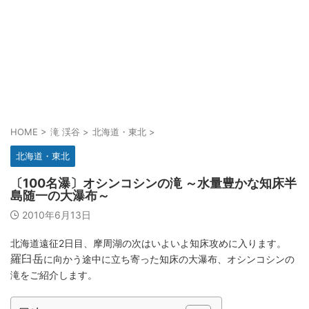
HOME
>
滝 渓谷
>
北海道・東北
>
北海道・東北
〔100名瀑〕オシンコシンの滝 ～水量豊かな知床半
島随一の大瀑布～
2010年6月13日
北海道遠征2日目、摩周湖の次はいよいよ知床攻めに入ります。
羅臼岳
に向かう途中に立ち寄った知床の大瀑布、オシンコシンの
滝をご紹介します。