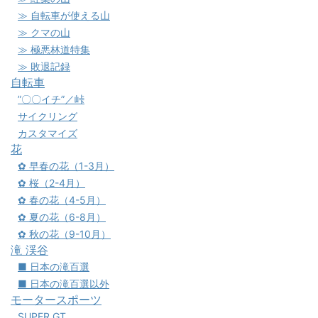
≫ 自転車が使える山
≫ クマの山
≫ 極悪林道特集
≫ 敗退記録
自転車
”〇〇イチ”／峠
サイクリング
カスタマイズ
花
✿ 早春の花（1-3月）
✿ 桜（2-4月）
✿ 春の花（4-5月）
✿ 夏の花（6-8月）
✿ 秋の花（9-10月）
滝 渓谷
■ 日本の滝百選
■ 日本の滝百選以外
モータースポーツ
SUPER GT