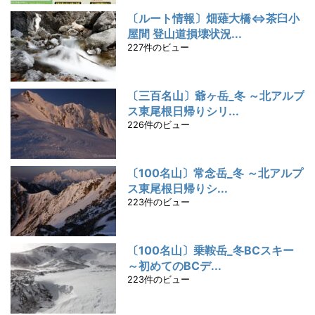
〔ルート情報〕畑薙大橋⇔茶臼小
屋間 登山道損壊状況...
227件のビュー
〔三百名山〕爺ヶ岳_冬 ～北アルプ
ス東尾根日帰りシリ...
226件のビュー
〔100名山〕常念岳_冬 ～北アルプ
ス東尾根日帰りシ...
223件のビュー
〔100名山〕乗鞍岳_冬BCスキー
～初めてのBCデ...
223件のビュー