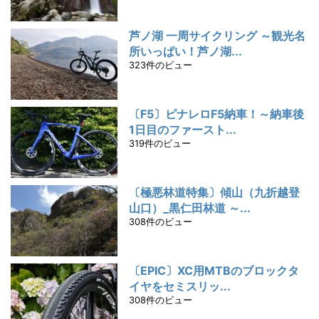
芦ノ湖 一周サイクリング ～観光名
所いっぱい！芦ノ湖...
323件のビュー
〔F5〕ピナレロF5納車！～納車後
1日目のファースト...
319件のビュー
〔極悪林道特集〕傾山（九折越登
山口）_黒仁田林道 ～...
308件のビュー
〔EPIC〕XC用MTBのブロックタ
イヤをセミスリッ...
308件のビュー