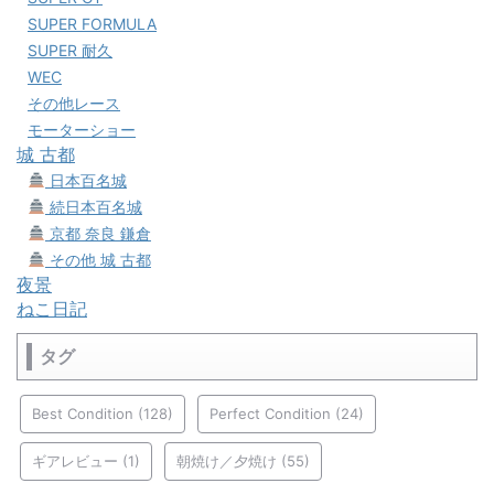
SUPER FORMULA
SUPER 耐久
WEC
その他レース
モーターショー
城 古都
日本百名城
続日本百名城
京都 奈良 鎌倉
その他 城 古都
夜景
ねこ日記
タグ
Best Condition
(128)
Perfect Condition
(24)
ギアレビュー
(1)
朝焼け／夕焼け
(55)