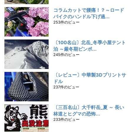
コラムカットで腰痛！？～ロード
バイクのハンドル下げ過...
253件のビュー
〔100名山〕北岳_冬季小屋テント
泊 ～厳冬期ピンポ...
245件のビュー
〔レビュー〕中華製3Dプリントサ
ドル
237件のビュー
〔三百名山〕大千軒岳_夏 ～ 長い
林道とヒグマの恐怖...
233件のビュー