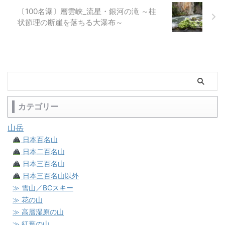
〔100名瀑〕層雲峡_流星・銀河の滝 ～柱
状節理の断崖を落ちる大瀑布～
カテゴリー
山岳
日本百名山
日本二百名山
日本三百名山
日本三百名山以外
≫ 雪山／BCスキー
≫ 花の山
≫ 高層湿原の山
≫ 紅葉の山