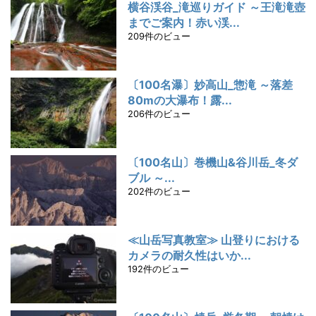
横谷渓谷_滝巡りガイド ～王滝滝壺
までご案内！赤い渓...
209件のビュー
〔100名瀑〕妙高山_惣滝 ～落差
80mの大瀑布！露...
206件のビュー
〔100名山〕巻機山&谷川岳_冬ダ
ブル ～...
202件のビュー
≪山岳写真教室≫ 山登りにおける
カメラの耐久性はいか...
192件のビュー