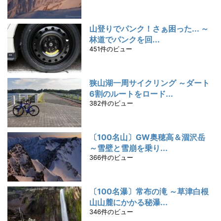
山登りでパンク！さぁ困った... ～
林道でパンクを回...
451件のビュー
狭山湖一周サイクリング ～ダート
6割のルートをロード...
382件のビュー
〔100名山〕GW奥穂高＆涸沢岳
～雪壁と雪崩を乗り...
366件のビュー
〔100名瀑〕常布の滝 ～草津白根
山山麓にかかる秘瀑...
346件のビュー