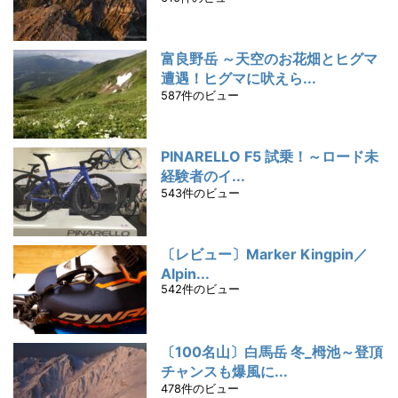
富良野岳 ～天空のお花畑とヒグマ
遭遇！ヒグマに吠えら...
587件のビュー
PINARELLO F5 試乗！～ロード未
経験者のイ...
543件のビュー
〔レビュー〕Marker Kingpin／
Alpin...
542件のビュー
〔100名山〕白馬岳 冬_栂池～登頂
チャンスも爆風に...
478件のビュー