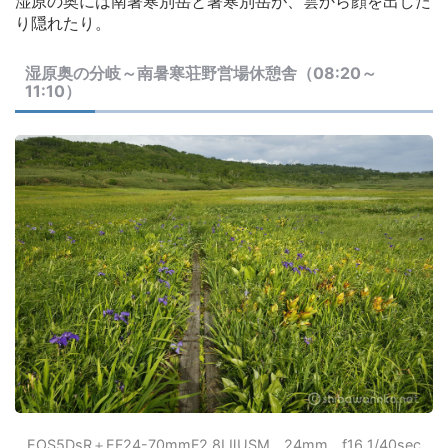
湿原の奥には南暑寒別岳と暑寒別岳が、雲から顔を出した
り隠れたり。
湿原奥の分岐～南暑寒荘野営場休憩舎（08:20～
11:10）
EOS5DsR＋EF24-70mmF2.8LⅡUSM 24mm f16 1/40sec