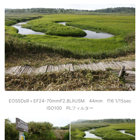
EOS5DsR＋EF24-70mmF2.8LⅡUSM 44mm f16 1/15sec
ISO100 PLフィルター