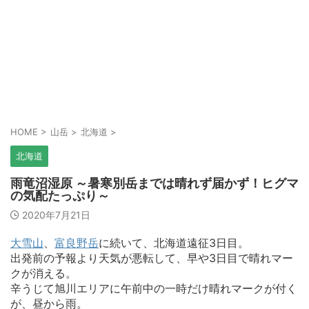
HOME
>
山岳
>
北海道
>
北海道
雨竜沼湿原 ～暑寒別岳までは晴れず届かず！ヒグマ
の気配たっぷり～
2020年7月21日
大雪山
、
富良野岳
に続いて、北海道遠征3日目。
出発前の予報より天気が悪転して、早や3日目で晴れマー
クが消える。
辛うじて旭川エリアに午前中の一時だけ晴れマークが付く
が、昼から雨。