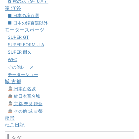
✿ 秋の花（9-10月）
滝 渓谷
■ 日本の滝百選
■ 日本の滝百選以外
モータースポーツ
SUPER GT
SUPER FORMULA
SUPER 耐久
WEC
その他レース
モーターショー
城 古都
日本百名城
続日本百名城
京都 奈良 鎌倉
その他 城 古都
夜景
ねこ日記
タグ