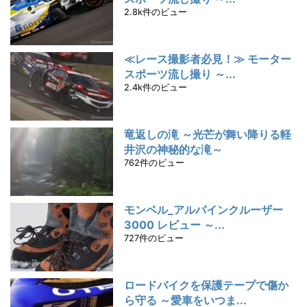
2.8k件のビュー
≪レース撮影者必見！≫ モーター
スポーツ流し撮り ～...
2.4k件のビュー
竜返しの滝 ～光芒が舞い降りる軽
井沢の神秘的な滝～
762件のビュー
モンベル_アルパインクルーザー
3000 レビュー ～...
727件のビュー
ロードバイクを保護テープで傷か
ら守る ～愛車をいつま...