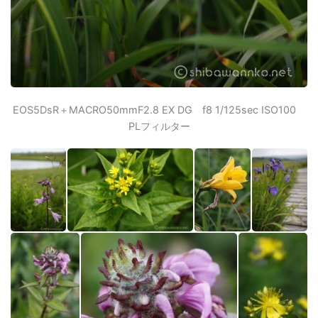
EOS5DsR＋MACRO50mmF2.8 EX DG f8 1/125sec ISO100
PLフィルター