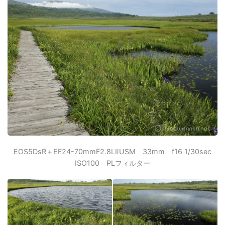
EOS5DsR＋EF24-70mmF2.8LⅡUSM 33mm f16 1/30sec
ISO100 PLフィルター