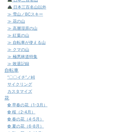
日本三百名山以外
≫ 雪山／BCスキー
≫ 花の山
≫ 高層湿原の山
≫ 紅葉の山
≫ 自転車が使える山
≫ クマの山
≫ 極悪林道特集
≫ 敗退記録
自転車
”〇〇イチ”／峠
サイクリング
カスタマイズ
花
✿ 早春の花（1-3月）
✿ 桜（2-4月）
✿ 春の花（4-5月）
✿ 夏の花（6-8月）