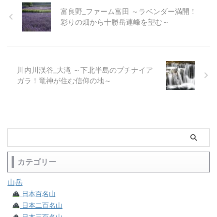
富良野_ファーム富田 ～ラベンダー満開！
彩りの畑から十勝岳連峰を望む～
川内川渓谷_大滝 ～下北半島のプチナイア
ガラ！竜神が住む信仰の地～
カテゴリー
山岳
日本百名山
日本二百名山
日本三百名山