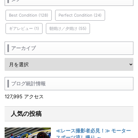
Best Condition
(128)
Perfect Condition
(24)
ギアレビュー
(1)
朝焼け／夕焼け
(55)
アーカイブ
ブログ統計情報
127,995 アクセス
人気の投稿
≪レース撮影者必見！≫ モーター
スポーツ流し撮り ～...