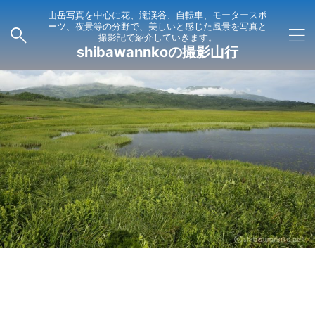
山岳写真を中心に花、滝渓谷、自転車、モータースポ
ーツ、夜景等の分野で、美しいと感じた風景を写真と
撮影記で紹介していきます。
shibawannkoの撮影山行