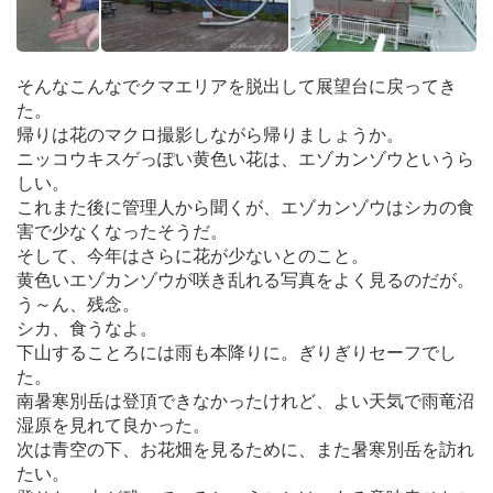
そんなこんなでクマエリアを脱出して展望台に戻ってき
た。
帰りは花のマクロ撮影しながら帰りましょうか。
ニッコウキスゲっぽい黄色い花は、エゾカンゾウというら
しい。
これまた後に管理人から聞くが、エゾカンゾウはシカの食
害で少なくなったそうだ。
そして、今年はさらに花が少ないとのこと。
黄色いエゾカンゾウが咲き乱れる写真をよく見るのだが。
う～ん、残念。
シカ、食うなよ。
下山することろには雨も本降りに。ぎりぎりセーフでし
た。
南暑寒別岳は登頂できなかったけれど、よい天気で雨竜沼
湿原を見れて良かった。
次は青空の下、お花畑を見るために、また暑寒別岳を訪れ
たい。