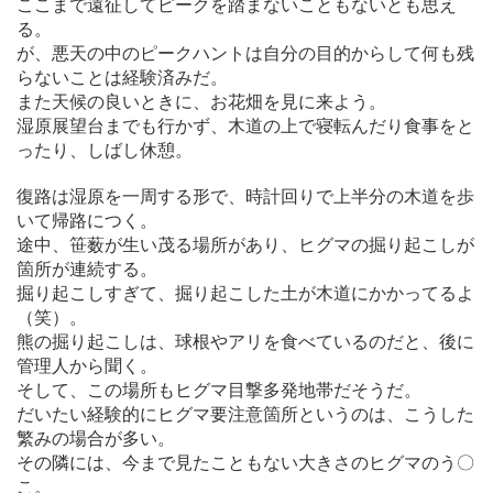
ここまで遠征してピークを踏まないこともないとも思え
る。
が、悪天の中のピークハントは自分の目的からして何も残
らないことは経験済みだ。
また天候の良いときに、お花畑を見に来よう。
湿原展望台までも行かず、木道の上で寝転んだり食事をと
ったり、しばし休憩。
復路は湿原を一周する形で、時計回りで上半分の木道を歩
いて帰路につく。
途中、笹薮が生い茂る場所があり、ヒグマの掘り起こしが
箇所が連続する。
掘り起こしすぎて、掘り起こした土が木道にかかってるよ
（笑）。
熊の掘り起こしは、球根やアリを食べているのだと、後に
管理人から聞く。
そして、この場所もヒグマ目撃多発地帯だそうだ。
だいたい経験的にヒグマ要注意箇所というのは、こうした
繁みの場合が多い。
その隣には、今まで見たこともない大きさのヒグマのう〇
こ。