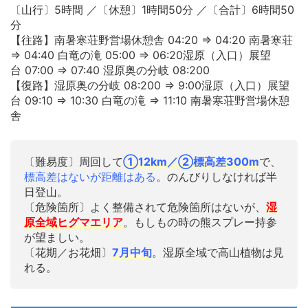
〔山行〕5時間 ／〔休憩〕1時間50分 ／〔合計〕6時間50
分
【往路】
南暑寒荘野営場休憩舎
04:20 ⇒
04:20
南暑寒荘
⇒
04:40
白竜の滝
05:00 ⇒
06:20
湿原（入口）展望
台
07:00 ⇒
07:40
湿原奥の分岐
08:20
0
【復路】
湿原奥の分岐
08:20
0 ⇒ 9:00
湿原（入口）展望
台 09:10 ⇒
10:30
白竜の滝 ⇒
11:10
南暑寒荘野営場休憩
舎
〔難易度〕周回して
①12km／②標高差300m
で、
標高差はないが距離はある
。のんびりしなければ半
日登山。
〔危険箇所〕よく整備されて危険箇所はないが、
湿
原全域ヒグマエリア
。もしもの時の熊スプレー持参
が望ましい。
〔花期／お花畑〕
7月中旬
。湿原全域で高山植物は見
れる。