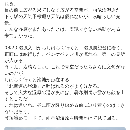
れる。
目の前に広がる果てしなく広がる空間が、雨竜沼湿原だ。
下り坂の天気予報通り天気は優れないが、素晴らしい光
景。
こんな湿原がまだあったとは。表現できない感動がある。
来てよかった。
06:20 湿原入口からしばらく行くと、湿原展望台に着く。
正面には蛇行した、ペンケペタン川が流れる、第一の見所
が広がる。
う～ん、素晴らしい。これで青空だったらさらに文句がな
いのだが。
しばらく行くと池塘が点在する。
「北海道の尾瀬」と呼ばれるのがよく分かる。
そして広大な湿原の遥か奥には、暑寒別岳が雲から顔を出
すところだ。
これは遠いわ。昼に雨が降り始める前に辿り着くのはでき
ないだろう。
登頂諦めモードで、雨竜沼湿原を時間かけて見て回る。