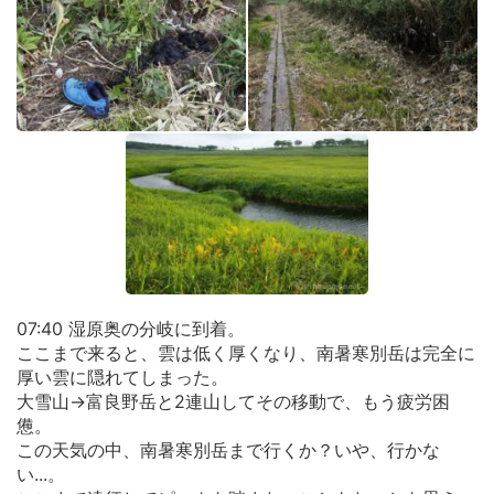
07:40 湿原奥の分岐に到着。
ここまで来ると、雲は低く厚くなり、南暑寒別岳は完全に
厚い雲に隠れてしまった。
大雪山→富良野岳と2連山してその移動で、もう疲労困
憊。
この天気の中、南暑寒別岳まで行くか？いや、行かな
い...。