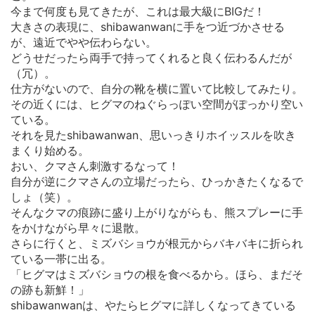
今まで何度も見てきたが、これは最大級にBIGだ！
大きさの表現に、shibawanwanに手をつ近づかさせる
が、遠近でやや伝わらない。
どうせだったら両手で持ってくれると良く伝わるんだが
（冗）。
仕方がないので、自分の靴を横に置いて比較してみたり。
その近くには、ヒグマのねぐらっぽい空間がぽっかり空い
ている。
それを見たshibawanwan、思いっきりホイッスルを吹き
まくり始める。
おい、クマさん刺激するなって！
自分が逆にクマさんの立場だったら、ひっかきたくなるで
しょ（笑）。
そんなクマの痕跡に盛り上がりながらも、熊スプレーに手
をかけながら早々に退散。
さらに行くと、ミズバショウが根元からバキバキに折られ
ている一帯に出る。
「ヒグマはミズバショウの根を食べるから。ほら、まだそ
の跡も新鮮！」
shibawanwanは、やたらヒグマに詳しくなってきている