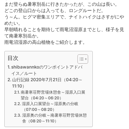
まだ登らぬ暑寒別岳に行きたかったが、この山は長い。
どこの登山口からは入っても、ロングルートだ。
う～ん。ヒグマ密集エリアで、ナイトハイクはさすがにや
めたい。
早朝晴れることを期待して雨竜沼湿原までとし、様子を見
て南暑寒別岳か。
雨竜沼湿原の高山植物をご紹介します。
目次
shibawannkoのワンポイントアドバ
イス／ルート
山行記録 2020年7月21日（04:20～
11:10）
南暑寒荘野営場休憩舎～湿原入口展
望台（04:20～06:20）
湿原入口展望台～湿原奥の分岐
（07:00～08:20）
湿原奥の分岐～南暑寒荘野営場休憩
舎（08:20～11:10）