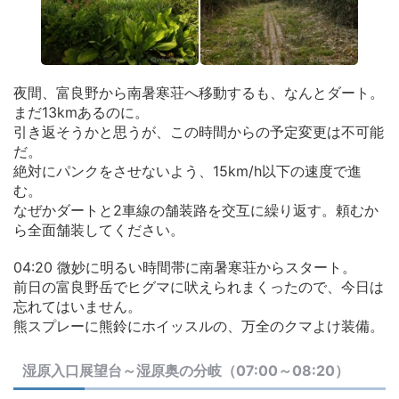
夜間、富良野から南暑寒荘へ移動するも、なんとダート。
まだ13kmあるのに。
引き返そうかと思うが、この時間からの予定変更は不可能
だ。
絶対にパンクをさせないよう、15km/h以下の速度で進
む。
なぜかダートと2車線の舗装路を交互に繰り返す。頼むか
ら全面舗装してください。
04:20 微妙に明るい時間帯に南暑寒荘からスタート。
前日の富良野岳でヒグマに吠えられまくったので、今日は
忘れてはいません。
熊スプレーに熊鈴にホイッスルの、万全のクマよけ装備。
湿原入口展望台～湿原奥の分岐（07:00～08:20）