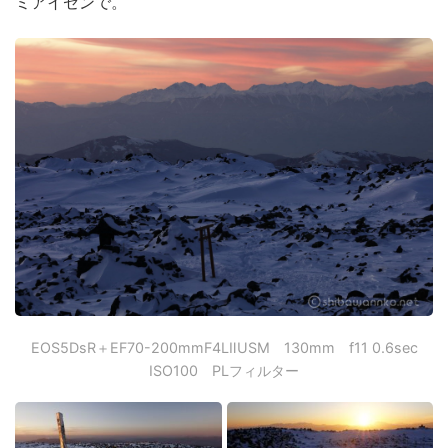
ミアイゼンで。
EOS5DsR＋EF70-200mmF4LⅡUSM 130mm f11 0.6sec
ISO100 PLフィルター