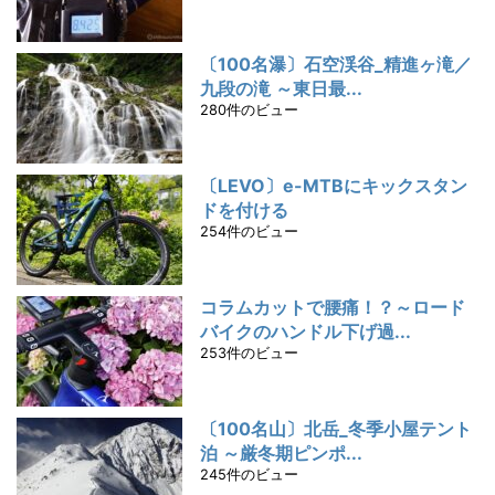
〔100名瀑〕石空渓谷_精進ヶ滝／
九段の滝 ～東日最...
280件のビュー
〔LEVO〕e-MTBにキックスタン
ドを付ける
254件のビュー
コラムカットで腰痛！？～ロード
バイクのハンドル下げ過...
253件のビュー
〔100名山〕北岳_冬季小屋テント
泊 ～厳冬期ピンポ...
245件のビュー