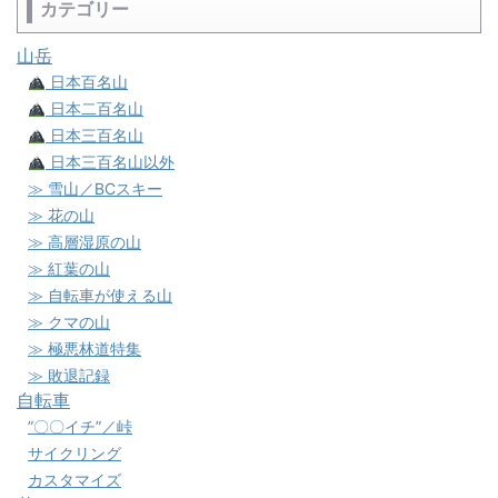
カテゴリー
山岳
日本百名山
日本二百名山
日本三百名山
日本三百名山以外
≫ 雪山／BCスキー
≫ 花の山
≫ 高層湿原の山
≫ 紅葉の山
≫ 自転車が使える山
≫ クマの山
≫ 極悪林道特集
≫ 敗退記録
自転車
”〇〇イチ”／峠
サイクリング
カスタマイズ