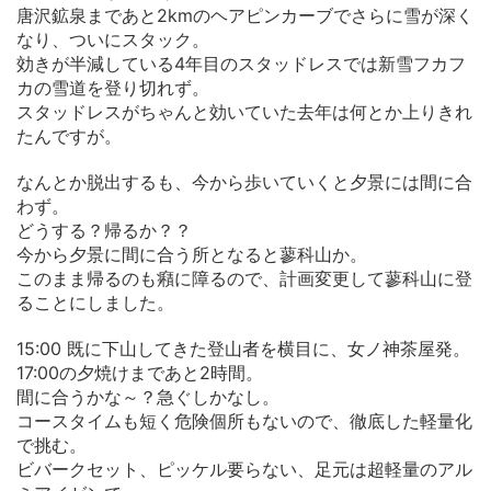
唐沢鉱泉まであと2kmのヘアピンカーブでさらに雪が深く
なり、ついにスタック。
効きが半減している4年目のスタッドレスでは新雪フカフ
カの雪道を登り切れず。
スタッドレスがちゃんと効いていた去年は何とか上りきれ
たんですが。
なんとか脱出するも、今から歩いていくと夕景には間に合
わず。
どうする？帰るか？？
今から夕景に間に合う所となると蓼科山か。
このまま帰るのも癪に障るので、計画変更して蓼科山に登
ることにしました。
15:00 既に下山してきた登山者を横目に、女ノ神茶屋発。
17:00の夕焼けまであと2時間。
間に合うかな～？急ぐしかなし。
コースタイムも短く危険個所もないので、徹底した軽量化
で挑む。
ビバークセット、ピッケル要らない、足元は超軽量のアル