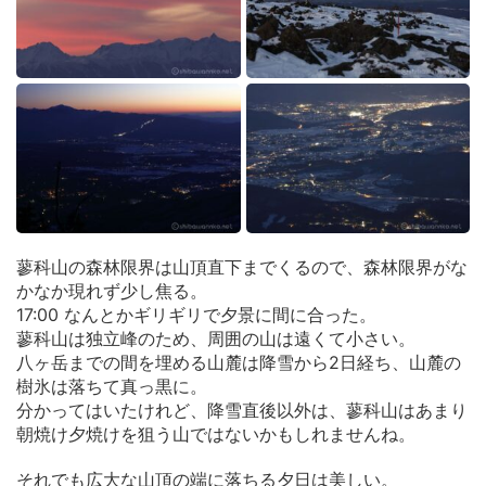
蓼科山の森林限界は山頂直下までくるので、森林限界がな
かなか現れず少し焦る。
17:00 なんとかギリギリで夕景に間に合った。
蓼科山は独立峰のため、周囲の山は遠くて小さい。
八ヶ岳までの間を埋める山麓は降雪から2日経ち、山麓の
樹氷は落ちて真っ黒に。
分かってはいたけれど、降雪直後以外は、蓼科山はあまり
朝焼け夕焼けを狙う山ではないかもしれませんね。
それでも広大な山頂の端に落ちる夕日は美しい。