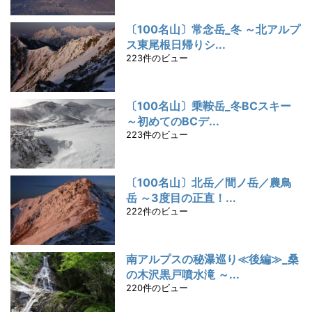
〔100名山〕常念岳_冬 ～北アルプ
ス東尾根日帰りシ...
223件のビュー
〔100名山〕乗鞍岳_冬BCスキー
～初めてのBCデ...
223件のビュー
〔100名山〕北岳／間ノ岳／農鳥
岳 ～3度目の正直！...
222件のビュー
南アルプスの秘瀑巡り≪後編≫_桑
の木沢黒戸噴水滝 ～...
220件のビュー