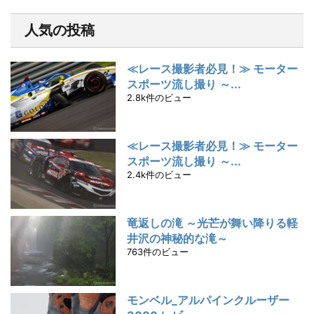
人気の投稿
≪レース撮影者必見！≫ モーター
スポーツ流し撮り ～...
2.8k件のビュー
≪レース撮影者必見！≫ モーター
スポーツ流し撮り ～...
2.4k件のビュー
竜返しの滝 ～光芒が舞い降りる軽
井沢の神秘的な滝～
763件のビュー
モンベル_アルパインクルーザー