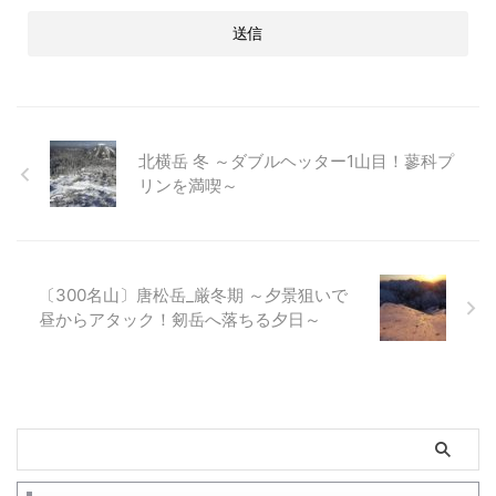
北横岳 冬 ～ダブルヘッター1山目！蓼科プ
リンを満喫～
〔300名山〕唐松岳_厳冬期 ～夕景狙いで
昼からアタック！剱岳へ落ちる夕日～