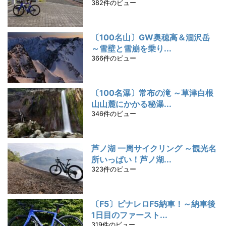
382件のビュー
〔100名山〕GW奥穂高＆涸沢岳
～雪壁と雪崩を乗り...
366件のビュー
〔100名瀑〕常布の滝 ～草津白根
山山麓にかかる秘瀑...
346件のビュー
芦ノ湖 一周サイクリング ～観光名
所いっぱい！芦ノ湖...
323件のビュー
〔F5〕ピナレロF5納車！～納車後
1日目のファースト...
319件のビュー