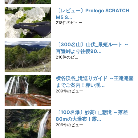
〔レビュー〕Prologo SCRATCH
M5 S...
218件のビュー
〔300名山〕山伏_最短ルート ～
百畳峠より往復90...
210件のビュー
横谷渓谷_滝巡りガイド ～王滝滝壺
までご案内！赤い渓...
209件のビュー
〔100名瀑〕妙高山_惣滝 ～落差
80mの大瀑布！露...
206件のビュー