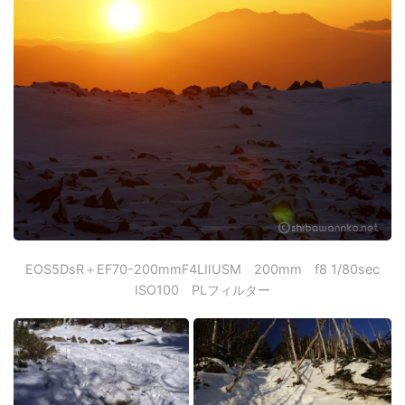
EOS5DsR＋EF70-200mmF4LⅡUSM 200mm f8 1/80sec
ISO100 PLフィルター