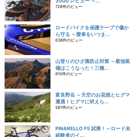
3000 レビュー ～...
728件のビュー
ロードバイクを保護テープで傷か
ら守る ～愛車をいつま...
638件のビュー
山登りのひざ痛防止対策 ～最強装
備はこうなった！三種...
610件のビュー
富良野岳 ～天空のお花畑とヒグマ
遭遇！ヒグマに吠えら...
587件のビュー
PINARELLO F5 試乗！～ロード未
経験者のイ...