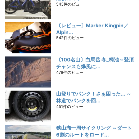
543件のビュー
〔レビュー〕Marker Kingpin／
Alpin...
542件のビュー
〔100名山〕白馬岳 冬_栂池～登頂
チャンスも爆風に...
478件のビュー
山登りでパンク！さぁ困った... ～
林道でパンクを回...
451件のビュー
狭山湖一周サイクリング ～ダート
6割のルートをロード...