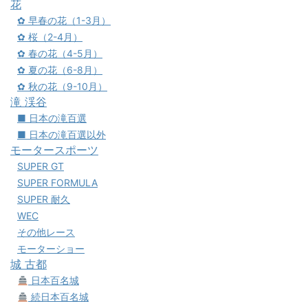
花
✿ 早春の花（1-3月）
✿ 桜（2-4月）
✿ 春の花（4-5月）
✿ 夏の花（6-8月）
✿ 秋の花（9-10月）
滝 渓谷
■ 日本の滝百選
■ 日本の滝百選以外
モータースポーツ
SUPER GT
SUPER FORMULA
SUPER 耐久
WEC
その他レース
モーターショー
城 古都
日本百名城
続日本百名城