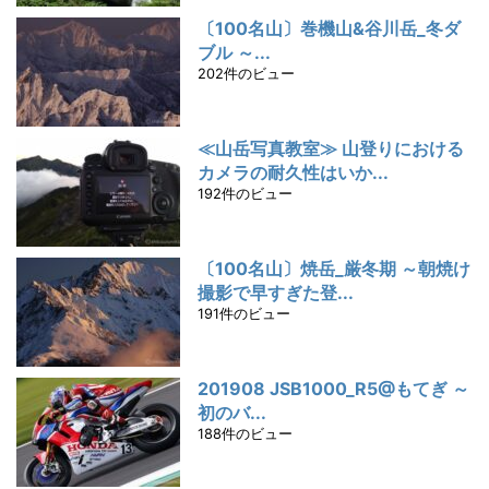
〔100名山〕巻機山&谷川岳_冬ダ
ブル ～...
202件のビュー
≪山岳写真教室≫ 山登りにおける
カメラの耐久性はいか...
192件のビュー
〔100名山〕焼岳_厳冬期 ～朝焼け
撮影で早すぎた登...
191件のビュー
201908 JSB1000_R5@もてぎ ～
初のバ...
188件のビュー