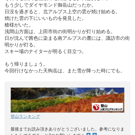
もう少しでダイヤモンド御岳山だったか。
日没を過ぎると、北アルプス上空の雲が焼け始める。
焼けた雲の下にいいものを発見した。
槍様がいた。
浅間山方面は、上田市街の街明かりが灯り始める。
日が沈んで茜色に染まる南アルプスの麓には、諏訪市の街
明かりが灯る。
スキー場のナイターが明るく目立つ。
もう帰りましょう。
今回行けなかった天狗岳は、また雪が降った時にでも。
登山ランキング
最後までお読み頂きありがとうございました。参考になりま