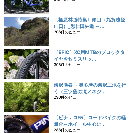
〔極悪林道特集〕傾山（九折越登
山口）_黒仁田林道 ～...
308件のビュー
〔EPIC〕XC用MTBのブロックタ
イヤをセミスリッ...
308件のビュー
海沢渓谷 ～奥多摩の海沢三滝を行
く（三ツ釜の滝／ネジ...
290件のビュー
〔ピナレロF5〕ロードバイクの軽
量化～ホイール中心に...
288件のビュー