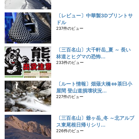
〔レビュー〕中華製3Dプリントサ
ドル
237件のビュー
〔三百名山〕大千軒岳_夏 ～ 長い
林道とヒグマの恐怖...
233件のビュー
〔ルート情報〕畑薙大橋⇔茶臼小
屋間 登山道損壊状況...
227件のビュー
〔三百名山〕爺ヶ岳_冬 ～北アルプ
ス東尾根日帰りシリ...
226件のビュー