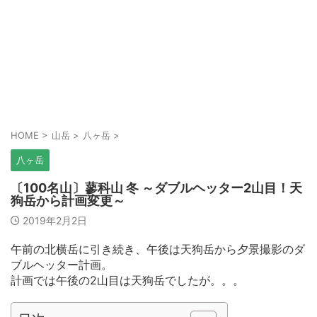
HOME
>
山岳
>
八ヶ岳
>
八ヶ岳
〔100名山〕蓼科山 冬 ～ダブルヘッター2山目！天
狗岳から計画変更～
2019年2月2日
午前の北横岳に引き続き、午後は天狗岳から夕景撮影のダ
ブルヘッター計画。
計画では午後の2山目は天狗岳でしたが。。。